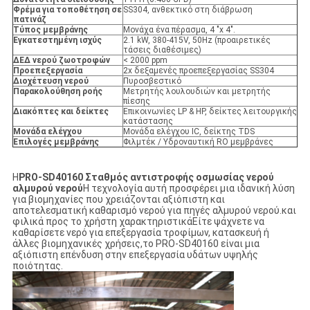
Φρέμα για τοποθέτηση σε
SS304, ανθεκτικό στη διάβρωση
πατινάζ
Τύπος μεμβράνης
Μονάχα ένα πέρασμα, 4 "x 4".
Εγκατεστημένη ισχύς
2.1 kW, 380-415V, 50Hz (προαιρετικές
τάσεις διαθέσιμες)
ΔΕΔ νερού ζωοτροφών
< 2000 ppm
Προεπεξεργασία
2x δεξαμενές προεπεξεργασίας SS304
Διοχέτευση νερού
Πυροσβεστικό
Παρακολούθηση ροής
Μετρητής λουλουδιών και μετρητής
πίεσης
Διακόπτες και δείκτες
Επικοινωνίες LP & HP, δείκτες λειτουργικής
κατάστασης
Μονάδα ελέγχου
Μονάδα ελέγχου IC, δείκτης TDS
Επιλογές μεμβράνης
Φιλμτέκ / Υδροναυτική RO μεμβράνες
Η
PRO-SD40160 Σταθμός αντιστροφής οσμωσίας νερού
αλμυρού νερού
Η τεχνολογία αυτή προσφέρει μια ιδανική λύση
για βιομηχανίες που χρειάζονται αξιόπιστη και
αποτελεσματική καθαρισμό νερού για πηγές αλμυρού νερού.και
φιλικά προς το χρήστη χαρακτηριστικάΕίτε ψάχνετε να
καθαρίσετε νερό για επεξεργασία τροφίμων, κατασκευή ή
άλλες βιομηχανικές χρήσεις,το PRO-SD40160 είναι μια
αξιόπιστη επένδυση στην επεξεργασία υδάτων υψηλής
ποιότητας.