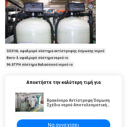
SS316L υφαλμυρό σύστημα αντίστροφης όσμωσης νερού
Bwro-λ υφαλμυρό σύστημα νερού ro
96.8TPH σύστημα θαλασσινού νερού ro
Αποκτήστε την καλύτερη τιμή για
Βρακόνερο Αντίστροφη Όσμωση
Σχέδιο νερού Αποτελεσματική
Αξιόπιστη λύση για 1TPH
Permeate Capacity
Να συνεχίσει