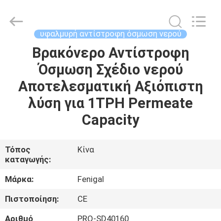
Wuxi
Fenigal
Science
&
Technology
υφαλμυρή αντίστροφη όσμωση νερού
Co.,
Ltd..
All
Βρακόνερο Αντίστροφη
ΣΠΊΤΙ
Rights
Reserved.
Όσμωση Σχέδιο νερού
ΠΡΟΪΌΝΤΑ
Αποτελεσματική Αξιόπιστη
λύση για 1TPH Permeate
ΠΕΡΊΠΟΥ
Capacity
ΕΜΕΊΣ
Τόπος
Κίνα
καταγωγής:
ΓΎΡΟΣ
ΕΡΓΟΣΤΑΣΊΩΝ
Μάρκα:
Fenigal
Πιστοποίηση:
CE
ΠΟΙΟΤΙΚΌΣ
Αριθμό
PRO-SD40160