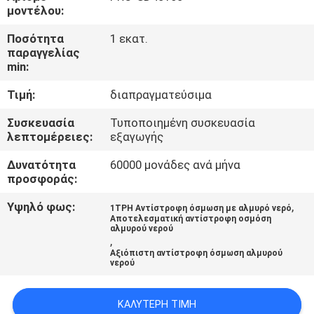
ΈΛΕΓΧΟΣ
μοντέλου:
Ποσότητα
1 εκατ.
ΜΑΣ
παραγγελίας
min:
ΕΛΆΤΕ
Τιμή:
διαπραγματεύσιμα
ΣΕ
ΕΠΑΦΉ
Συσκευασία
Τυποποιημένη συσκευασία
λεπτομέρειες:
εξαγωγής
ΜΕ
Δυνατότητα
60000 μονάδες ανά μήνα
προσφοράς:
ΕΙΔΉΣΕΙΣ
Υψηλό φως:
,
1TPH Αντίστροφη όσμωση με αλμυρό νερό
Αποτελεσματική αντίστροφη οσμόση
αλμυρού νερού
ΖΗΤΉΣΤΕ
,
Αξιόπιστη αντίστροφη όσμωση αλμυρού
ΈΝΑ
νερού
ΑΠΌΣΠΑΣΜΑ
ΚΑΛΎΤΕΡΗ ΤΙΜΉ