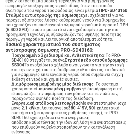
έχουν καταστεί μια βασική τεχνολογία για βιομηχανικές
εφαρμογές επεξεργασίας νερού, ιδίως όταν τα επίπεδα
αλατισμού του νερού τροφοδοσίας είναι μέτρια.
ΠΡΟ-SD40160
Σταθμός αντιστροφής της όσμωσης
έχει σχεδιαστεί για να
παρέχει αξιόπιστες λύσεις καθαρισμού νερού για βιομηχανίες
που χρειάζονται επεξεργασία αλμυρού νερού με διάρροια
1 TPH
(6.400 GPD)
Το σύστημα αυτό είναι σχεδιασμένο με την πιο
προηγμένη τεχνολογία, εξασφαλίζοντας υψηλής ποιότητας
παραγωγή νερού και λειτουργική αποτελεσματικότητα.
Βασικά χαρακτηριστικά του συστήματος
αντίστροφης όσμωσης PRO-SD40160:
Προχωρημένο Σχεδιασμό και Ανθεκτικότητα
: Το PRO-
SD40160 στεγάζεται σε ένα
Στρατόπεδο οπισθοδρόμησης
SS304
Το ανοξείδωτο χάλυβα είναι γνωστό για την αντοχή
και την αντοχή του στη διάβρωση,καθιστώντας το ιδανικό
για εφαρμογές επεξεργασίας νερού όπου συμβαίνει συχνή
έκθεση σε νερό και χημικές ουσίες.
Διαμόρφωση μεμβράνης μίας διέλευσης
: Το σύστημα
χρησιμοποιεί
μεμονωμένη μεμβράνη
Η διαμόρφωση αυτή
εξασφαλίζει την αφαίρεση των ρύπων και των αλάτων,
παρέχοντας υψηλής ποιότητας διείσδυση.
Ενεργειακή απόδοση λειτουργίας
Με εγκατεστημένη ισχύ
μόνο:
2.1 kW
και λειτουργεί σε
380-415V, 50Hz
ηλεκτρικά
συστήματα (με προαιρετικές ρυθμίσεις τάσης), το PRO-
SD40160 έχει σχεδιαστεί για ενεργειακή
απόδοση.καθιστώντας την ιδανική λύση για εγκαταστάσεις
που επιθυμούν να βελτιστοποιήσουν την κατανάλωση
ενέργειας.