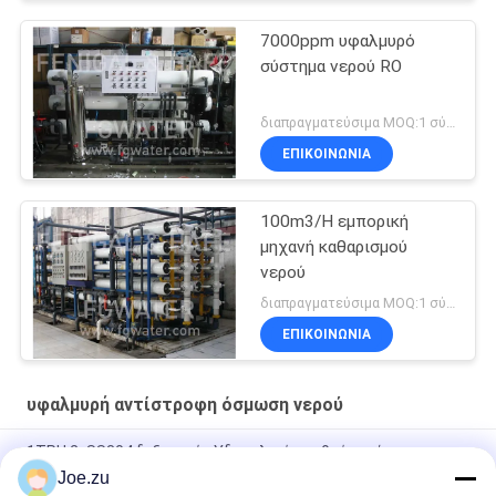
7000ppm υφαλμυρό
σύστημα νερού RO
διαπραγματεύσιμα MOQ:1 σύνολο
ΕΠΙΚΟΙΝΩΝΙΑ
100m3/H εμπορική
μηχανή καθαρισμού
νερού
διαπραγματεύσιμα MOQ:1 σύνολο
ΕΠΙΚΟΙΝΩΝΙΑ
υφαλμυρή αντίστροφη όσμωση νερού
1TPH 2xSS304 δεξαμενές Υδραυλικό σταθμό αντίστροφης
όσμωσης για εμπορική επεξεργασία καθαρού νερού RO
Joe.zu