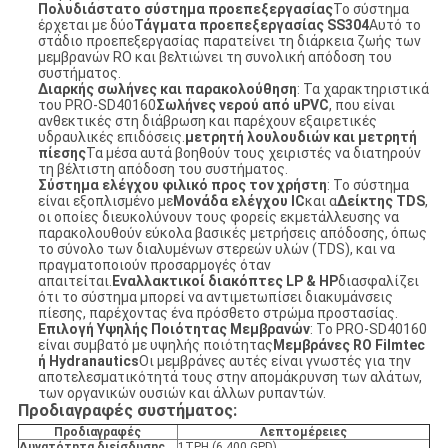
Πολυδιάστατο σύστημα προεπεξεργασίας
Το σύστημα
έρχεται με δύο
Τάγματα προεπεξεργασίας SS304
Αυτό το
στάδιο προεπεξεργασίας παρατείνει τη διάρκεια ζωής των
μεμβρανών RO και βελτιώνει τη συνολική απόδοση του
συστήματος.
Διαρκής σωλήνες και παρακολούθηση
: Τα χαρακτηριστικά
του PRO-SD40160
Σωλήνες νερού από uPVC
, που είναι
ανθεκτικές στη διάβρωση και παρέχουν εξαιρετικές
υδραυλικές επιδόσεις.
μετρητή λουλουδιών και μετρητή
πίεσης
Τα μέσα αυτά βοηθούν τους χειριστές να διατηρούν
τη βέλτιστη απόδοση του συστήματος.
Σύστημα ελέγχου φιλικό προς τον χρήστη
: Το σύστημα
είναι εξοπλισμένο με
Μονάδα ελέγχου IC
και α
Δείκτης TDS
,
οι οποίες διευκολύνουν τους φορείς εκμετάλλευσης να
παρακολουθούν εύκολα βασικές μετρήσεις απόδοσης, όπως
το σύνολο των διαλυμένων στερεών υλών (TDS), και να
πραγματοποιούν προσαρμογές όταν
απαιτείται.
Εναλλακτικοί διακόπτες LP & HP
διασφαλίζει
ότι το σύστημα μπορεί να αντιμετωπίσει διακυμάνσεις
πίεσης, παρέχοντας ένα πρόσθετο στρώμα προστασίας.
Επιλογή Υψηλής Ποιότητας Μεμβρανών
: Το PRO-SD40160
είναι συμβατό με υψηλής ποιότητας
Μεμβράνες RO Filmtec
ή Hydranautics
Οι μεμβράνες αυτές είναι γνωστές για την
αποτελεσματικότητά τους στην απομάκρυνση των αλάτων,
των οργανικών ουσιών και άλλων ρυπαντών.
Προδιαγραφές συστήματος:
Προδιαγραφές
Λεπτομέρειες
Δυνατότητα διείσδυσης
1TPH (6.400 GPD)