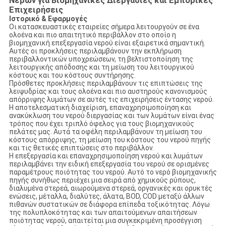
Νερών για Βιομηχανικές Διεργασίες και Εμπορικές
Επιχειρήσεις
Ιστορικό & Εφαρμογές
Οι κατασκευαστικές εταιρείες σήμερα λειτουργούν σε ένα
ολοένα και πιο απαιτητικό περιβάλλον στο οποίο η
βιομηχανική επεξεργασία νερού είναι εξαιρετικά σημαντική.
Αυτές οι προκλήσεις περιλαμβάνουν την εκπλήρωση
περιβαλλοντικών υποχρεώσεων, τη βελτιστοποίηση της
λειτουργικής απόδοσης και τη μείωση του λειτουργικού
κόστους και του κόστους συντήρησης.
Πρόσθετες προκλήσεις περιλαμβάνουν τις επιπτώσεις της
λειψυδρίας και τους ολοένα και πιο αυστηρούς κανονισμούς
απόρριψης λυμάτων σε αυτές τις επιχειρήσεις έντασης νερού.
Η αποτελεσματική διαχείριση, επαναχρησιμοποίηση και
ανακύκλωση του νερού διεργασίας και των λυμάτων είναι ένας
τρόπος που έχει τριπλό όφελος για τους βιομηχανικούς
πελάτες μας. Αυτά τα οφέλη περιλαμβάνουν τη μείωση του
κόστους απόρριψης, τη μείωση του κόστους του νερού πηγής
και τις θετικές επιπτώσεις στο περιβάλλον.
Η επεξεργασία και επαναχρησιμοποίηση νερού και λυμάτων
περιλαμβάνει την ειδική επεξεργασία του νερού σε ορισμένες
παραμέτρους ποιότητας του νερού. Αυτό το νερό βιομηχανικής
πηγής συνήθως περιέχει μια σειρά από χημικούς ρύπους,
διαλυμένα στερεά, αιωρούμενα στερεά, οργανικές και ορυκτές
ενώσεις, μέταλλα, διαλύτες, άλατα, BOD, COD μεταξύ άλλων
πιθανών συστατικών σε διάφορα επίπεδα τοξικότητας. Λόγω
της πολυπλοκότητας και των απαιτούμενων απαιτήσεων
ποιότητας νερού, απαιτείται μια συγκεκριμένη προσέγγιση