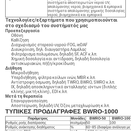
συστήματα αποστειρωτών νερού UV,
απολύμανσης νερού, βιομηχανικά & εμπορικά
συστήματα απολύμανσης χημικής δοσολογίας
νερού, βιομηχανικά και εμπορικά
Τεχνολογίες/εξαρτήματα που χρησιμοποιούνται
στο σχεδιασμό του συστήματός μας
Προεπεξεργασία
Οθόνη
Καθίζηση
Διαχωρισμός στερεού-υγρού-FOG, ieDAF
Διευκρίνιση, δηλ. διαυγαστήρα Λαμέλας
Φιλτράρισμα πολυμέσων, δηλαδή SF, ACF κ.λπ.
Χημική δοσολογία και αντίδραση, δηλαδή δοσολογία
αντισκωριακών, πήξη/κροκίδωση
Διήθηση
Μικροδιήθηση
Υπερδιήθηση, φίλτρα κοίλων ινών, MBR κ.λπ.
Αντίστροφη όσμωση, δηλαδή TWRO, BWRO, SWRO κ.λπ.
IX, δηλαδή αποσκληρυντικό ανταλλαγής ιόντων (διπλής
κλίνης, μικτή κλίνη)., EDI κ.λπ.
Μετά τη θεραπεία
Επανοργανοποίηση
Αποστείρωση, δηλαδή UV, Όζον, μεταχλωρίωση κ.λπ.
ΤΥΠΙΚΕΣ ΠΡΟΔΙΑΓΡΑΦΕΣ BWRO-1000
Παράμετρος
Μονάδες
BWRO-50
BWRO-100
Ρυθμός ροής διαπέρασης
m
/ημέρα
50
100
3
Ρυθμός ανάκτησης διηθήματος
%
60~85 (διαφέρει ανάλογα με