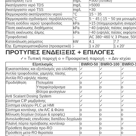
Διαπέραση TDS
mg/L
<500 (τυπικό)
Ακατέργαστο νερό TDS
mg/L
<5000
Ακατέργαστο νερό TSS
mg/L
<30
Θερμοκρασία ακατέργαστου νερού
°C
15 ~ 35
Θερμοκρασία σχεδιασμού περιβάλλοντος
°C
5 ~ 45 (-15 ~ 50 για μονωμ
Πίεση εισόδου νερού τροφοδοσίας
kPa
>15 (πλημμυρισμένη αναρρ
Πίεση εκκένωσης διηθήματος
kPa
~40 (υψηλές πιέσεις εκφόρτι
Πίεση εκκένωσης άλμης
kPa
~40 (υψηλές πιέσεις εκφόρτι
Τροφοδοτικό
-
AC 380~460 V, 3 Phase, 50
Κατανάλωση ρεύματος
kW
4.1
7.7
Όχι. Εμπορευματοκιβώτια (προαιρετικά)
-
1 x 20'
1 x 20'
ΠΡΟΤΥΠΕΣ ΕΝΔΕΙΞΕΙΣ + ΕΠΙΛΟΓΕΣ
✓= Τυπική παροχή o = Προαιρετική παροχή - = Δεν ισχύει
Εξοπλισμός
BWRO-50
BWRO-100
BWRO-
Εγκαταστάσεις και εξοπλισμός για ολίσθηση
✓
✓
✓
Αντλία τροφοδοσίας χαμηλής πίεσης
✓
✓
✓
Αντλία RO υψηλής πίεσης
✓
✓
✓
Προδιήθηση
Πολυμέσα
ο
✓
✓
Υπερφιλτράρισμα
ο
ο
ο
Φίλτρα φυσιγγίων
✓
✓
✓
Anti Scalant Dosing System
✓
✓
✓
Σύστημα CIP μεμβράνης
✓
✓
✓
Σύστημα ελέγχου PLC με HMI
✓
✓
✓
Σύστημα κοντέινερ, c/w A/C & Φώτα
ο
ο
ο
Μόνωση δοχείων (τοίχων & οροφής)
ο
ο
ο
Αντιολισθητικές επενδύσεις δαπέδου δοχείων
ο
ο
ο
Πλαϊνή πόρτα πρόσβασης κοντέινερ
ο
ο
✓
Πρόσθετη θεραπεία προ-RO
ο
ο
ο
Πρόσθετη μετα-RO θεραπεία
ο
ο
ο