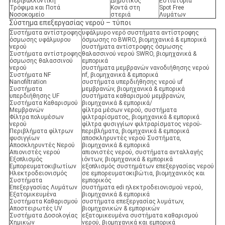
Περιβαλλοντική
Δημοτικός
Εστιατόρια
Τρόφιμα και Ποτά
Κοντά στη
Spot Free
Νοσοκομείο
στεριά
Λυμάτων
Σύστημα επεξεργασίας νερού – τύποι
Συστήματα αντίστροφης
υφάλμυρο νερό συστήματα αντίστροφης
όσμωσης υφάλμυρου
όσμωσης ro BWRO, βιομηχανικά & εμπορικά
νερού
συστήματα αντίστροφης όσμωσης
Συστήματα αντίστροφης
θαλασσινού νερού SWRO, βιομηχανικά &
όσμωσης θαλασσινού
εμπορικά
νερού
συστήματα μεμβρανών νανοδιήθησης νερού
Συστήματα NF
nf, βιομηχανικά & εμπορικά
Nanofiltration
συστήματα υπερδιήθησης νερού uf
Συστήματα
μεμβρανών, βιομηχανικά & εμπορικά
υπερδιήθησης UF
συστήματα καθαρισμού μεμβρανών,
Συστήματα Καθαρισμού
βιομηχανικά & εμπορικά/
Μεμβρανών
φίλτρα μέσων νερού, συστήματα
Φίλτρα πολυμέσων
φιλτραρίσματος, βιομηχανικά & εμπορικά
νερού
φίλτρα φυσιγγίων φιλτραρίσματος νερού-
Περιβλήματα φίλτρων
περιβλήματα, βιομηχανικά & εμπορικά
φυσιγγίων
αποσκληρυντές νερού Συστήματα,
Αποσκληρυντές Νερού
βιομηχανικά & εμπορικά
Απιονιστές νερού
απιονιστές νερού, συστήματα ανταλλαγής
Εξοπλισμός
ιόντων, βιομηχανικά & εμπορικά
Εμπορευματοκιβωτίων
εξοπλισμός συστημάτων επεξεργασίας νερού
Ηλεκτροδειονισμός
σε εμπορευματοκιβώτια, βιομηχανικός και
Συστήματα
εμπορικός
Επεξεργασίας Λυμάτων
συστήματα edi ηλεκτροδειονισμού νερού,
Εξατομικευμένα
βιομηχανικά & εμπορικά
Συστήματα Καθαρισμού
συστήματα επεξεργασίας λυμάτων,
Αποστειρωτές UV
βιομηχανικών & εμπορικών
Συστήματα Δοσολογίας
εξατομικευμένα συστήματα καθαρισμού
Χημικών
νερού, βιομηχανικά και εμπορικά