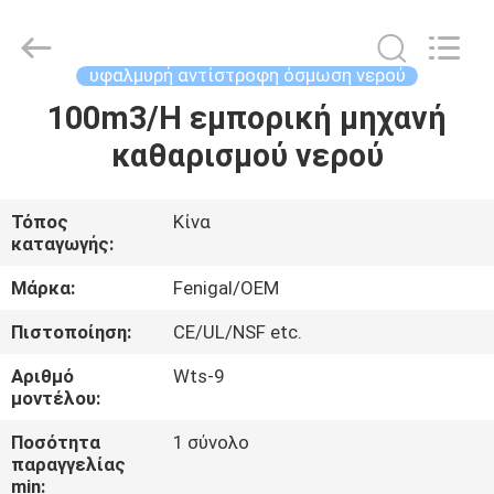
Wuxi
Fenigal
Science
&
Technology
υφαλμυρή αντίστροφη όσμωση νερού
Co.,
Ltd..
All
100m3/H εμπορική μηχανή
ΣΠΊΤΙ
Rights
Reserved.
καθαρισμού νερού
ΠΡΟΪΌΝΤΑ
Τόπος
Κίνα
καταγωγής:
ΠΕΡΊΠΟΥ
ΕΜΕΊΣ
Μάρκα:
Fenigal/OEM
Πιστοποίηση:
CE/UL/NSF etc.
ΓΎΡΟΣ
Αριθμό
Wts-9
ΕΡΓΟΣΤΑΣΊΩΝ
μοντέλου:
Ποσότητα
1 σύνολο
παραγγελίας
ΠΟΙΟΤΙΚΌΣ
min: