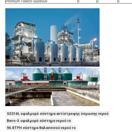
Premium Πακέτο οργάνων
ο
ο
ο
SS316L υφαλμυρό σύστημα αντίστροφης όσμωσης νερού
Bwro-λ υφαλμυρό σύστημα νερού ro
96.8TPH σύστημα θαλασσινού νερού ro