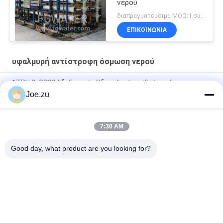
νερού
διαπραγματεύσιμα MOQ:1 σύνολο
ΕΠΙΚΟΙΝΩΝΙΑ
υφαλμυρή αντίστροφη όσμωση νερού
1TPH 2xSS304 δεξαμενές Υδραυλικό σταθμό αντίστροφης
όσμωσης για εμπορική επεξεργασία καθαρού νερού RO
Joe.zu
500L/H 3xSS304 δεξαμενές Αμυδρό νερό
7:30 AM
1.5TPH 3xFRP δεξαμενές 160*85*170cm Αντίστροφη όσμωση
σταθμός νερού για τη βιομηχανία
Good day, what product are you looking for?
Λαϊκή κατηγορία
Όλα
Σύστημα 
Συστήματα 
Επεξεργασίας 
Αντίστροφης 
Νερού Αντίστροφης 
Όσμωσης Σε Δοχεία