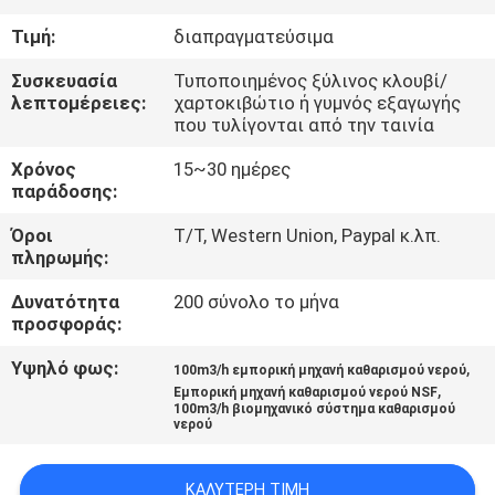
ΈΛΕΓΧΟΣ
Τιμή:
διαπραγματεύσιμα
ΜΑΣ
Συσκευασία
Τυποποιημένος ξύλινος κλουβί/
λεπτομέρειες:
χαρτοκιβώτιο ή γυμνός εξαγωγής
ΕΛΆΤΕ
που τυλίγονται από την ταινία
ΣΕ
Χρόνος
15~30 ημέρες
παράδοσης:
ΕΠΑΦΉ
ΜΕ
Όροι
T/T, Western Union, Paypal κ.λπ.
πληρωμής:
ΕΙΔΉΣΕΙΣ
Δυνατότητα
200 σύνολο το μήνα
προσφοράς:
Υψηλό φως:
,
ΖΗΤΉΣΤΕ
100m3/h εμπορική μηχανή καθαρισμού νερού
,
Εμπορική μηχανή καθαρισμού νερού NSF
ΈΝΑ
100m3/h βιομηχανικό σύστημα καθαρισμού
νερού
ΑΠΌΣΠΑΣΜΑ
ΚΑΛΎΤΕΡΗ ΤΙΜΉ