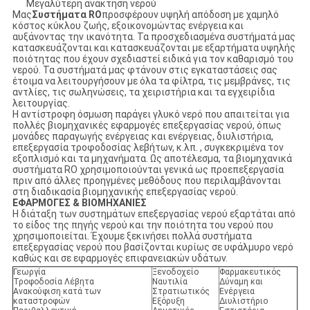
Μεγαλύτερη ανάκτηση νερού
Μας
Συστήματα RO
προσφέρουν υψηλή απόδοση με χαμηλό
κόστος κύκλου ζωής, εξοικονομώντας ενέργεια και
αυξάνοντας την ικανότητα. Τα προσχεδιασμένα συστήματά μας
κατασκευάζονται και κατασκευάζονται με εξαρτήματα υψηλής
ποιότητας που έχουν σχεδιαστεί ειδικά για τον καθαρισμό του
νερού. Τα συστήματά μας φτάνουν στις εγκαταστάσεις σας
έτοιμα να λειτουργήσουν με όλα τα φίλτρα, τις μεμβράνες, τις
αντλίες, τις σωληνώσεις, τα χειριστήρια και τα εγχειρίδια
λειτουργίας.
Η αντίστροφη όσμωση παράγει γλυκό νερό που απαιτείται για
πολλές βιομηχανικές εφαρμογές επεξεργασίας νερού, όπως
μονάδες παραγωγής ενέργειας και ενέργειας, διυλιστήρια,
επεξεργασία τροφοδοσίας λεβήτων, κ.λπ. , συγκεκριμένα τον
εξοπλισμό και τα μηχανήματα. Ως αποτέλεσμα, τα βιομηχανικά
συστήματα RO χρησιμοποιούνται γενικά ως προεπεξεργασία
πριν από άλλες προηγμένες μεθόδους που περιλαμβάνονται
στη διαδικασία βιομηχανικής επεξεργασίας νερού.
ΕΦΑΡΜΟΓΕΣ & ΒΙΟΜΗΧΑΝΙΕΣ
Η διάταξη των συστημάτων επεξεργασίας νερού εξαρτάται από
το είδος της πηγής νερού και την ποιότητα του νερού που
χρησιμοποιείται. Έχουμε ξεκινήσει πολλά συστήματα
επεξεργασίας νερού που βασίζονται κυρίως σε υφάλμυρο νερό
καθώς και σε εφαρμογές επιφανειακών υδάτων.
Γεωργία
Ξενοδοχείο
Φαρμακευτικός
Τροφοδοσία Λέβητα
Ναυτιλία
Δύναμη και
Ανακούφιση κατά των
Στρατιωτικός
Ενέργεια
καταστροφών
Εξόρυξη
Διυλιστήριο