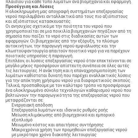
πλαισίου για κάθε τύπο λυμάτων ανά βιομηχανία και εφαρμογή.
Προσέγγιση και Λύσεις
Η ολοκληρωμένη μας απογραφή συστημάτων επεξεργασίας
νερού περιλαμβάνει ανταλλακτικά από τους πιο αξιόπιστους
και αξιόπιστους κατασκευαστές.
Οι ανησυχίες σχετικά με την ποιότητα του νερού που
χρησιμοποιείται σε μια ποικιλία βιομηχανιών πηγάζουν από τη
σημασία που παίζει το νερό στις διαδικασίες αυτών των
εφαρμογών. Οι βιομηχανίες από την εξόρυξη, το πλύσιμο
αυτοκινήτων, την παραγωγή νερού εμφιάλωσης και την
κλωστοϋφαντουργία απαιτούν ποιοτικό νερό για να παρέχουν
ποιοτικές υπηρεσίες ή παραγωγή.
Επιπλέον, οι λύσεις επεξεργασίας νερού όταν επεκτείνονται σε
μεγάλο μήκος προσφέρουν απίστευτη συνέπεια σε όλες αυτές
τις λειτουργίες. Η ανάκτηση και η επαναχρησιμοποίηση των
λυμάτων καθίσταται δυνατή που παρέχει εναλλακτικές λύσεις
για την απόκτηση χρήσιμου νερού για διαφορετικούς σκοπούς.
Τελικά, προσπαθούμε με τον καλύτερο τρόπο να προσφέρουμε
ένα ολοκληρωμένο σύνολο τεχνολογιών καθαρισμού νερού που
βελτιώνουν την παραγωγικότητα της επεξεργασίας νερού που
μεταφράζονται σε:
Ενεργειακή απόδοση
Επεξεργασία λυμάτων και ιδανικός ρυθμός ροής
Μείωση κλιμάκωσης από βιομηχανικό και εμπορικό
εξοπλισμό
Μειωμένο κόστος και απαιτήσεις συντήρησης
Μακροχρόνια χρήση των προμηθειών επεξεργασίας νερού
με μικρότερο χρόνο διακοπής λειτουργίας