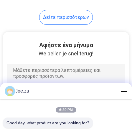
120
Δείτε περισσότερων
υφαλμυρή
αντίστροφη
όσμωση νερού
Αφήστε ένα μήνυμα
We bellen je snel terug!
56
Μεμβράνες
Joe.zu
αντίστροφης
όσμωσης
6:30 PM
Good day, what product are you looking for?