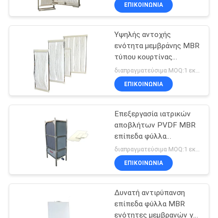
ΈΛΕΓΧΟΣ
ΕΠΙΚΟΙΝΩΝΙΑ
Υψηλής αντοχής
ΜΑΣ
54
ενότητα μεμβράνης MBR
ΕΛΆΤΕ
τύπου κουρτίνας
Στάκοι EDI Suez
ΣΕ
ενισχυμένη με PVDF για
διαπραγματεύσιμα MOQ:1 εκατ.
επεξεργασία λυμάτων
ΕΠΑΦΉ
ΕΠΙΚΟΙΝΩΝΙΑ
ΜΕ
Επεξεργασία ιατρικών
αποβλήτων PVDF MBR
ΕΙΔΉΣΕΙΣ
επίπεδα φύλλα
98
Μεμβράνες υψηλής
διαπραγματεύσιμα MOQ:1 εκατ.
πίεσης
ΖΗΤΉΣΤΕ
ΕΠΙΚΟΙΝΩΝΙΑ
ΔΕΥ UF Μεμβράνες
ΈΝΑ
Δυνατή αντιρύπανση
ΑΠΌΣΠΑΣΜΑ
επίπεδα φύλλα MBR
ενότητες μεμβρανών για