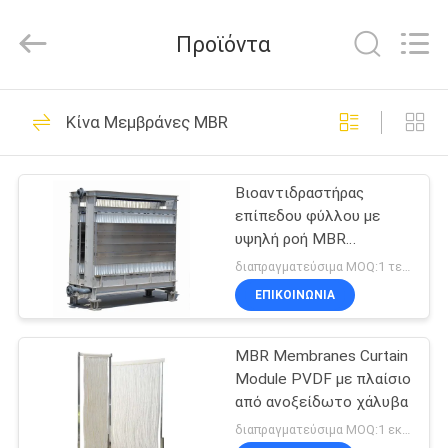
Wuxi
Fenigal
Science
Προϊόντα
&
Technology
Co.,
Ltd..
All
ΣΠΊΤΙ
83
Rights
Κίνα Μεμβράνες MBR
Reserved.
Σύστημα
ΠΡΟΪΌΝΤΑ
επεξεργασίας
Βιοαντιδραστήρας
επίπεδου φύλλου με
νερού αντίστροφης
ΠΕΡΊΠΟΥ
υψηλή ροή MBR
ΕΜΕΊΣ
όσμωσης
μεμβράνες για
διαπραγματεύσιμα MOQ:1 τεμάχιο
επεξεργασία αστικών
ΕΠΙΚΟΙΝΩΝΙΑ
λυμάτων
28
ΓΎΡΟΣ
Συστήματα
MBR Membranes Curtain
ΕΡΓΟΣΤΑΣΊΩΝ
Module PVDF με πλαίσιο
αντίστροφης
από ανοξείδωτο χάλυβα
ΠΟΙΟΤΙΚΌΣ
διαπραγματεύσιμα MOQ:1 εκατ.
όσμωσης σε δοχεία