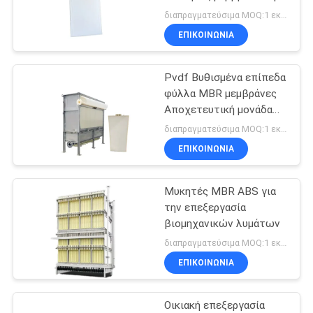
την επεξεργασία
SITEMAP
διαπραγματεύσιμα MOQ:1 εκατ.
λυμάτων εκτύπωσης
ΕΠΙΚΟΙΝΩΝΙΑ
88
PRIVACY
Pvdf Βυθισμένα επίπεδα
POLICY
Ενότητα EDI
φύλλα MBR μεμβράνες
Αποχετευτική μονάδα
επεξεργασίας λυμάτων
διαπραγματεύσιμα MOQ:1 εκατ.
ΕΠΙΚΟΙΝΩΝΙΑ
Μυκητές MBR ABS για
14
την επεξεργασία
Μεμβράνες
βιομηχανικών λυμάτων
διαπραγματεύσιμα MOQ:1 εκατ.
υπεριρότητας
ΕΠΙΚΟΙΝΩΝΙΑ
Οικιακή επεξεργασία