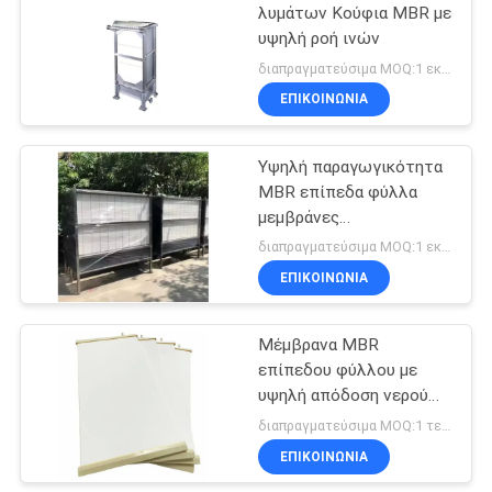
λυμάτων Κούφια MBR με
υψηλή ροή ινών
35
διαπραγματεύσιμα MOQ:1 εκατ.
Μηχανή νερού
ΕΠΙΚΟΙΝΩΝΙΑ
Ultrapure
Υψηλή παραγωγικότητα
MBR επίπεδα φύλλα
μεμβράνες
ολοκληρωμένο
διαπραγματεύσιμα MOQ:1 εκατ.
αντιδραστήρα βιολογίας
ΕΠΙΚΟΙΝΩΝΙΑ
22
επεξεργασίας λυμάτων
Ultrafiltration
Μέμβρανα MBR
επίπεδου φύλλου με
σύστημα
υψηλή απόδοση νερού
κατεργασίας
για αφαλάτωση
διαπραγματεύσιμα MOQ:1 τεμάχιο
θαλασσινού νερού
ΕΠΙΚΟΙΝΩΝΙΑ
ύδατος