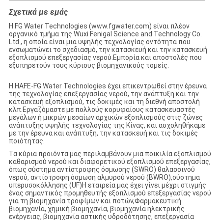
Σχετικά με εμάς
Η FG Water Technologies (www.fgwater.com) είναι πλέον
οργανικό τμήμα της Wuxi Fenigal Science and Technology Co.
Ltd., η οποία είναι μια υψηλής τεχνολογίας οντότητα που
ενσωματώνει το σχεδιασμό, την κατασκευή και την κατασκευή
εξοπλισμού επεξεργασίας νερού.Εμπορία και αποστολές που
εξυπηρετούν τους κύριους βιομηχανικούς τομείς.
Η HAFE-FG Water Technologies έχει επικεντρωθεί στην έρευνα
της τεχνολογίας επεξεργασίας νερού, την ανάπτυξη και την
κατασκευή εξοπλισμού, τις δοκιμές και τη διεθνή αποστολή
κλπ.Εργαζόμαστε με πολλούς κορυφαίους κατασκευαστές
μεγάλων ή μικρών μεσαίων αρχικών εξοπλισμούς στις ζώνες
ανάπτυξης υψηλής τεχνολογίας της Κίνας, και ασχοληθήκαμε
με την έρευνα και ανάπτυξη, την κατασκευή και τις δοκιμές
ποιότητας.
Τα κύρια προϊόντα μας περιλαμβάνουν μια ποικιλία εξοπλισμού
καθαρισμού νερού και διαφορετικού εξοπλισμού επεξεργασίας,
όπως σύστημα αντίστροφης όσμωσης (SWRO) θαλασσινού
νερού, αντίστροφη όσμωση αλμυρού νερού (BWRO),σύστημα
υπερυσοκόλλησης (UF)Η εταιρεία μας έχει γίνει μέχρι στιγμής
ένας σημαντικός προμηθευτής εξοπλισμού επεξεργασίας νερού
για τη βιομηχανία τροφίμων και ποτών,Φαρμακευτική
βιομηχανία, χημική βιομηχανία, βιομηχανία ηλεκτρικής
ενέργειας, βιομηχανία αστικής υδροδότησης, επεξεργασία