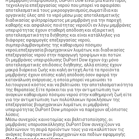
Η μεμβράνη υπεριρόλυσης DuPont Dow είναι μια καινοτόμος
τεχνολογία επεξεργασίας νερού που μπορεί να αφαιρέσει
αποτελεσματικά τους μικροοργανισμούς,σωματίδια και
οργανικές ύλες από το νερό μέσω μιας αποτελεσματικής
διαδικασίας φιλτραρίσματος με μεμβράνη για την παροχή
καθαρής και ασφαλούς ποιότητας νερούΟι εν λόγω μεμβράνες
υπεριρότητας έχουν σταθερή απόδοση και εξαιρετική
αποτελεσματικότητα διήθησης και είναι κατάλληλες για
διάφορες εφαρμογές επεξεργασίας νερού,
συμπεριλαμβανομένης της καθαρισμού πόσιμου
νερού,επεξεργασία βιομηχανικών λυμάτων, και διαδικασίες
επεξεργασίας νερού στην παραγωγή τροφίμων και ποτών.
Οι μεμβράνες υπεριρόλυσης DuPont Dow έχουν όχι μόνο
αποτελεσματικές επιδόσεις διήθησης, αλλά επίσης έχουν
μακρά διάρκεια ζωής και καλή αντοχή.Αυτά τα προϊόντα
μεμβράνης έχουν επίσης καλή απόδοση όσον αφορά την
κατανάλωση ενέργειας, η οποία μπορεί να μειώσει το
λειτουργικό κόστος και να βελτιώσει την αποτελεσματικότητα
της θεραπείας.Είτε πρόκειται για την αντιμετώπιση των
αναγκών καθαρισμού πόσιμου νερού στην καθημερινή ζωή είτε
για την αντιμετώπιση των πολύπλοκων προκλήσεων της
επεξεργασίας βιομηχανικών λυμάτων, οι μεμβράνες
υπεριρότητας DuPont Dow μπορούν να παρέχουν αξιόπιστες
λύσεις.
Μέσω συνεχούς καινοτομίας και βελτιστοποίησης, οι
μεμβράνες υπερυσοκόλλησης DuPont Dow συνεχίζουν να
βελτιώνουν τη σειρά προϊόντων τους για να καλύπτουν τις
ανάγκες διαφορετικών βιομηχανιών και πεδίων εφαρμογής.