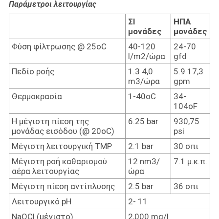
Παράμετροι λειτουργίας
ΣΙ
ΗΠΑ
μονάδες
μονάδες
Φύση φίλτρωσης @ 25oC
40-120
24-70
l/m2/ώρα
gfd
Πεδίο ροής
1.3 4,0
5.9 17,3
m3/ώρα
gpm
Θερμοκρασία
1-40oC
34-
104oF
Η μέγιστη πίεση της
6.25 bar
930,75
μονάδας εισόδου (@ 20oC)
psi
Μέγιστη λειτουργική TMP
2.1 bar
30 σπι
Μέγιστη ροή καθαρισμού
12 nm3/
7.1 μ.κ.π.
αέρα λειτουργίας
ώρα
Μέγιστη πίεση αντίπλυσης
2.5 bar
36 σπι
Λειτουργικό pH
2- 11
NaOCl (μέγιστο)
2,000 mg/l