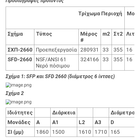
Προδιαγραφές προϊόντος
Τρίχωμα
Περιοχή
Μον
Σχήμα
Τύπος
Μέρος
m
2
Στ
2
Λιτρ
#
ΣΧΠ-
2660
Προεπεξεργασία
280931
33
355
16
SFD-
2660
NSF/ANSI 61
324166
33
355
16
Νερό πόσιμου
Σχήμα 1: SFP και SFD 2660 (διάμετρος 6 ίντσες)
Σχήμα 2
Ιδιότητες
Διάρκεια
Διάμετρος
Μονάδες
Α
Α1
L2
Α3
D
ΣΙ
(μμ)
1860
1500
1610
1710
165