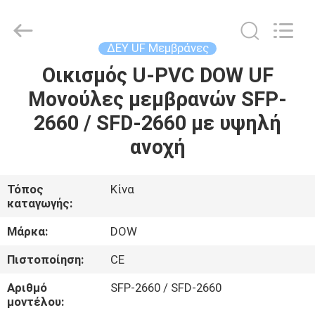
Wuxi
Fenigal
Science
&
Technology
ΔΕΥ UF Μεμβράνες
Co.,
Ltd..
All
Οικισμός U-PVC DOW UF
ΣΠΊΤΙ
Rights
Reserved.
Μονούλες μεμβρανών SFP-
ΠΡΟΪΌΝΤΑ
2660 / SFD-2660 με υψηλή
ανοχή
ΠΕΡΊΠΟΥ
ΕΜΕΊΣ
Τόπος
Κίνα
καταγωγής:
ΓΎΡΟΣ
Μάρκα:
DOW
ΕΡΓΟΣΤΑΣΊΩΝ
Πιστοποίηση:
CE
Αριθμό
SFP-2660 / SFD-2660
ΠΟΙΟΤΙΚΌΣ
μοντέλου: