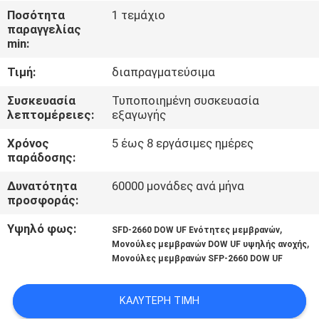
ΈΛΕΓΧΟΣ
Ποσότητα
1 τεμάχιο
παραγγελίας
min:
ΜΑΣ
Τιμή:
διαπραγματεύσιμα
ΕΛΆΤΕ
ΣΕ
Συσκευασία
Τυποποιημένη συσκευασία
λεπτομέρειες:
εξαγωγής
ΕΠΑΦΉ
Χρόνος
5 έως 8 εργάσιμες ημέρες
ΜΕ
παράδοσης:
Δυνατότητα
60000 μονάδες ανά μήνα
ΕΙΔΉΣΕΙΣ
προσφοράς:
Υψηλό φως:
,
SFD-2660 DOW UF Ενότητες μεμβρανών
ΖΗΤΉΣΤΕ
,
Μονούλες μεμβρανών DOW UF υψηλής ανοχής
Μονούλες μεμβρανών SFP-2660 DOW UF
ΈΝΑ
ΑΠΌΣΠΑΣΜΑ
ΚΑΛΎΤΕΡΗ ΤΙΜΉ