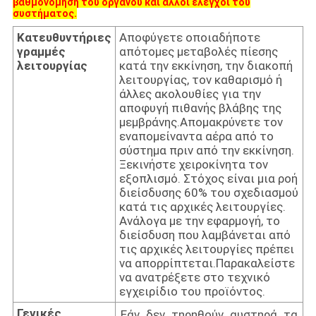
βαθμονόμηση του οργάνου και άλλοι έλεγχοι του
συστήματος.
Κατευθυντήριες
Αποφύγετε οποιαδήποτε
γραμμές
απότομες μεταβολές πίεσης
λειτουργίας
κατά την εκκίνηση, την διακοπή
λειτουργίας, τον καθαρισμό ή
άλλες ακολουθίες για την
αποφυγή πιθανής βλάβης της
μεμβράνης.Απομακρύνετε τον
εναπομείναντα αέρα από το
σύστημα πριν από την εκκίνηση.
Ξεκινήστε χειροκίνητα τον
εξοπλισμό. Στόχος είναι μια ροή
διείσδυσης 60% του σχεδιασμού
κατά τις αρχικές λειτουργίες.
Ανάλογα με την εφαρμογή, το
διείσδυση που λαμβάνεται από
τις αρχικές λειτουργίες πρέπει
να απορρίπτεται.Παρακαλείστε
να ανατρέξετε στο τεχνικό
εγχειρίδιο του προϊόντος.
Γενικές
Εάν δεν τηρηθούν αυστηρά τα