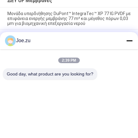
ΔΕΥ UF Μεμβράνες
Μονάδα υπερδιήθησης DuPont™ IntegraTec™ XP 77 IG PVDF με
επιφάνεια ενεργής μεμβράνης 77 m² και μέγεθος πόρων 0,03
μm για βιομηχανική επεξεργασία νερού
DuPont™ XP 77IP IG UF Module Υψηλής Ροής – Για Λύσεις
Joe.zu
Συστήματος IP
Δύναται να χρησιμοποιηθεί για την ανάλυση των επιπτώσεων
των ουσιών που περιέχονται στο προϊόν,
2:39 PM
συμπεριλαμβανομένων των επιπτώσεων που θα προκύψουν
από τη χρήση του.
Good day, what product are you looking for?
Λαϊκή κατηγορία
Όλα
Σύστημα 
Συστήματα 
Επεξεργασίας 
Αντίστροφης 
Νερού Αντίστροφης 
Όσμωσης Σε Δοχεία
Όσμωσης
Στάκοι EDI Suez
ΔΕΥ UF Μεμβράνες