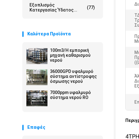
Δι
Εξοπλισμός
(77)
Κατεργασίας Ύδατος...
Τ
Τ
Σ
Καλύτερα Προϊόντα
Π
Μ
100m3/H εμπορική
Μ
μηχανή καθαρισμού
Π
νερού
((
36000GPD υφαλμυρό
Ά
σύστημα αντίστροφης
Δ
όσμωσης νερού
Ε
7000ppm υφαλμυρό
σύστημα νερού RO
Ε
Περιγ
Επαφές
4TPH