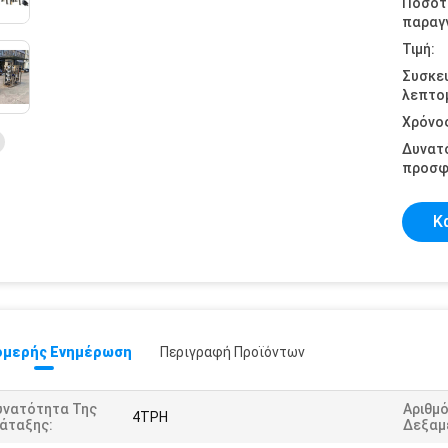
Ποσότ
παραγγ
Τιμή:
Συσκε
λεπτομ
Χρόνο
Δυνατ
προσφ
Κ
μερής Ενημέρωση
Περιγραφή Προϊόντων
υνατότητα Της
Αριθμό
4TPH
ιάταξης:
Δεξαμ