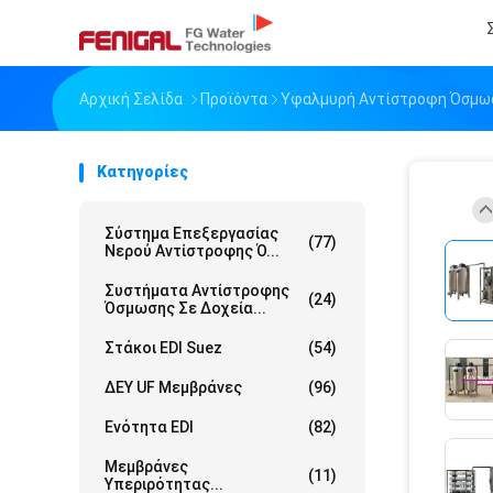
Αρχική Σελίδα
Προϊόντα
Υφαλμυρή Αντίστροφη Όσμω
Κατηγορίες
Σύστημα Επεξεργασίας
(77)
Νερού Αντίστροφης Ό...
Συστήματα Αντίστροφης
(24)
Όσμωσης Σε Δοχεία...
Στάκοι EDI Suez
(54)
ΔΕΥ UF Μεμβράνες
(96)
Ενότητα EDI
(82)
Μεμβράνες
(11)
Υπεριρότητας...