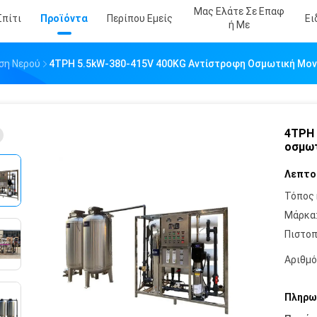
Μας Ελάτε Σε Επαφ
Σπίτι
Προϊόντα
Περίπου Εμείς
Ει
Ή Με
ση Νερού
4TPH 5.5kW-380-415V 400KG Αντίστροφη Οσμωτική Μο
4TPH 
οσμωτ
Λεπτο
Τόπος 
Μάρκα
Πιστοπ
Αριθμό
Πληρω