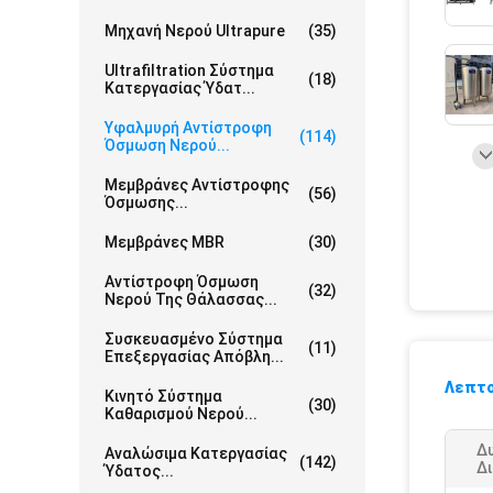
Μηχανή Νερού Ultrapure
(35)
Ultrafiltration Σύστημα
(18)
Κατεργασίας Ύδατ...
Υφαλμυρή Αντίστροφη
(114)
Όσμωση Νερού...
Μεμβράνες Αντίστροφης
(56)
Όσμωσης...
Μεμβράνες MBR
(30)
Αντίστροφη Όσμωση
(32)
Νερού Της Θάλασσας...
Συσκευασμένο Σύστημα
(11)
Επεξεργασίας Απόβλη...
Λεπτο
Κινητό Σύστημα
(30)
Καθαρισμού Νερού...
Δ
Αναλώσιμα Κατεργασίας
(142)
Δ
Ύδατος...