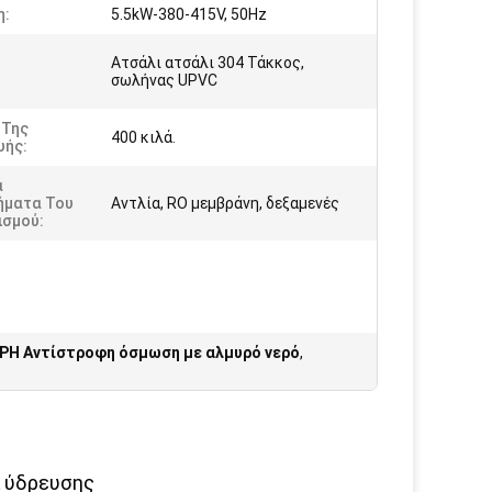
η:
5.5kW-380-415V, 50Hz
Ατσάλι ατσάλι 304 Τάκκος,
σωλήνας UPVC
 Της
400 κιλά.
υής:
ά
ήματα Του
Αντλία, RO μεμβράνη, δεξαμενές
ισμού:
PH Αντίστροφη όσμωση με αλμυρό νερό
,
α ύδρευσης