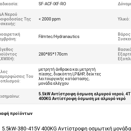
αδικασία:
SF-ACF-IXF-RO
Δύναμ
ΔΑ Νερού
ροφοδοσίας Της
< 2000 ppm
Υλικό:
υσκευής:
ροαιρετική
Βάρος
Filmtec/Hydranautics
εμβράνη:
Συσκε
έγεθος
Βασικ
ροϊόντος
280*85*170cm
Εξαρτ
LXWXH):
Εξοπλ
μετρητή άνθρακα και μετρητή
λλες
πίεσης, διακόπτη LP&HP, δείκτες
ιαμορφώσεις Του
λειτουργικής κατάστασης,
ξοπλισμού:
μονάδα ελέγχου
5.5kW Αντίστροφη όσμωση αλμυρού νερού
,
4T
πισημαίνω:
400KG Αντίστροφη όσμωση με αλμυρό νερό
ραφή προϊόντων
 5.5kW-380-415V 400KG Αντίστροφη οσμωτική μονάδ