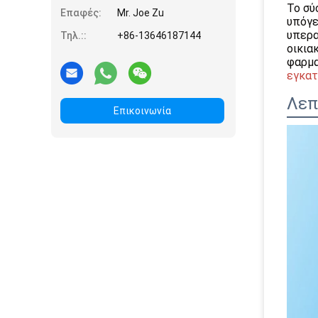
Το σύ
Επαφές:
Mr. Joe Zu
υπόγε
υπερα
Τηλ.::
+86-13646187144
οικια
φαρμα
εγκατ
Λεπ
Επικοινωνία