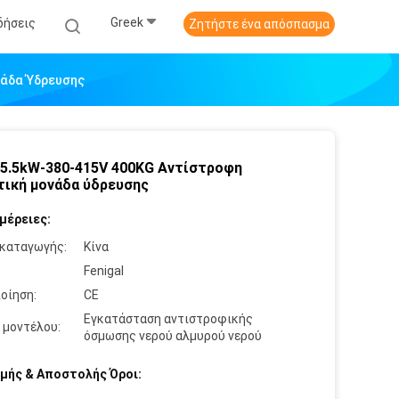
Greek
δήσεις
Ζητήστε ένα απόσπασμα
νάδα Ύδρευσης
5.5kW-380-415V 400KG Αντίστροφη
ική μονάδα ύδρευσης
μέρειες:
καταγωγής:
Κίνα
:
Fenigal
οίηση:
CE
Εγκατάσταση αντιστροφικής
 μοντέλου:
όσμωσης νερού αλμυρού νερού
μής & Αποστολής Όροι: