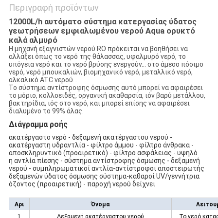
Περιγραφή προϊόντων
12000L/h αυτόματο σύστημα κατεργασίας ύδατος
γεωτρήσεων εμφιαλωμένου νερού Aqua ορυκτό
καλά αλμυρό
Η μηχανή εξαγνιστών νερού RO πρόκειται να βοηθήσει να
αλλάξει όπως το νερό της θάλασσας, υφαλμυρό νερό, το
υπόγεια νερό και το νερό βρύσης ενεργούν… στο άμεσο πόσιμο
νερό, νερό μπουκαλιών, βιομηχανικό νερό, μεταλλικό νερό,
αλκαλικό ATC νερού…
Το σύστημα αντίστροφης όσμωσης αυτό μπορεί να αφαιρέσει
το μόριο, κολλοειδές, οργανική ακαθαρσία, ιόν βαρύ μετάλλου,
βακτηρίδια, ιός στο νερό, και μπορεί επίσης να αφαιρέσει
διαλυμένο το 99% άλας.
Διάγραμμα ροής
ακατέργαστο νερό - δεξαμενή ακατέργαστου νερού -
ακατέργαστη υδραντλία - φίλτρο άμμου - φίλτρο άνθρακα -
αποσκληρυντικό (προαιρετικό) - φίλτρο ασφάλειας - υψηλό
η αντλία πίεσης - σύστημα αντίστροφης όσμωσης - δεξαμενή
νερού - συμπληρωματικοί αντλία-αντίστροφοι αποστειρωτής
δεξαμενών ύδατος όσμωσης σύστημα-καθαροί UV/γεννήτρια
όζοντος (προαιρετική) - παροχή νερού δείχνει
Αρι
Όνομα
Λειτου
θ.
1
Δεξαμενή ακατέργαστου νερού
Το νερό κατ