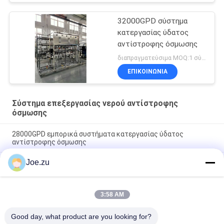
32000GPD σύστημα
κατεργασίας ύδατος
αντίστροφης όσμωσης
διαπραγματεύσιμα MOQ:1 σύνολο
ΕΠΙΚΟΙΝΩΝΙΑ
Σύστημα επεξεργασίας νερού αντίστροφης
όσμωσης
28000GPD εμπορικά συστήματα κατεργασίας ύδατος
αντίστροφης όσμωσης
Joe.zu
36000GPD εμπορικό σύστημα κατεργασίας ύδατος
αντίστροφης όσμωσης
Έξυπνη απομακρυσμένη παρακολούθηση IoT Σύστημα
3:58 AM
Επεξεργασίας Νερού Αντίστροφης Όσμωσης 100TPD PLC
Touchscreen Industry 4.0
Good day, what product are you looking for?