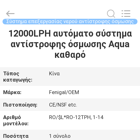
Wuxi
Fenigal
Science
&
Technology
Σύστημα επεξεργασίας νερού αντίστροφης όσμωσης
Co.,
Ltd..
All
12000LPH αυτόματο σύστημα
ΣΠΊΤΙ
Rights
Reserved.
αντίστροφης όσμωσης Aqua
ΠΡΟΪΌΝΤΑ
καθαρό
ΠΕΡΊΠΟΥ
Τόπος
Κίνα
καταγωγής:
ΕΜΕΊΣ
Μάρκα:
Fenigal/OEM
ΓΎΡΟΣ
Πιστοποίηση:
CE/NSF etc.
ΕΡΓΟΣΤΑΣΊΩΝ
Αριθμό
RO/$L*RO-12TPH, 1-14
μοντέλου:
ΠΟΙΟΤΙΚΌΣ
Ποσότητα
1 σύνολο