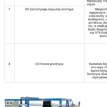
παραγωγής το
νερού.
7
RO (αντίστροφη όσμωση) σύστημα
Μπορέστ
αφαιρέσετε 
κολλοειδή, 
ακαθαρσίες, 
μετάλλου, βα
ιός, οι επιβλ
πηγής θερμότ
και 97% διά
άλατ
8
UV/Ozone γεννήτρια
Bacterials 
στο νερό. U
άμεσο πόσι
Γεννήτρια όζον
νερό μπου