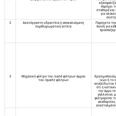
εξασφαλίζει
παρέχει τ
σταθερά και
για ολόκλ
σύστη
2
Ακατέργαστη υδραντλία ή αποκαλούμενη
Παρέχετε την
συμπληρωματική αντλία
πίεση για κά
προεπεξερ
3
Μηχανικό φίλτρο του /sand φίλτρων άμμου
Χρησιμοποιούμ
του /quartz φίλτρων
ινών ή το
ανοξείδωτου 
ότι η κατοικί
την άμμο τ
γαλλονιού, μ
φιλτραρίσει τ
ακαθαρσίες
ανασταλμένε
κολλοε
κ.λπ