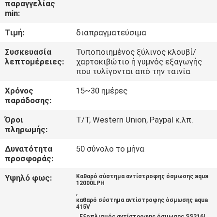
παραγγελίας
ΈΛΕΓΧΟΣ
min:
Τιμή:
διαπραγματεύσιμα
ΜΑΣ
ΕΛΆΤΕ
Συσκευασία
Τυποποιημένος ξύλινος κλουβί/
λεπτομέρειες:
χαρτοκιβώτιο ή γυμνός εξαγωγής
ΣΕ
που τυλίγονται από την ταινία
ΕΠΑΦΉ
Χρόνος
15~30 ημέρες
παράδοσης:
ΜΕ
Όροι
T/T, Western Union, Paypal κ.λπ.
πληρωμής:
ΕΙΔΉΣΕΙΣ
Δυνατότητα
50 σύνολο το μήνα
προσφοράς:
ΖΗΤΉΣΤΕ
Υψηλό φως:
Καθαρό σύστημα αντίστροφης όσμωσης aqua
ΈΝΑ
12000LPH
,
ΑΠΌΣΠΑΣΜΑ
καθαρό σύστημα αντίστροφης όσμωσης aqua
415V
,
Εξοπλισμός αντίστροφης όσμωσης SS316L