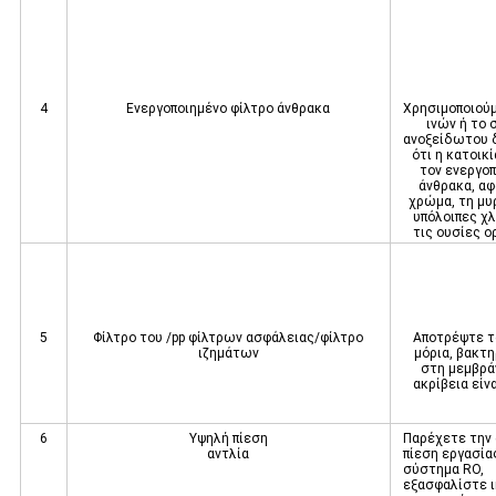
4
Ενεργοποιημένο φίλτρο άνθρακα
Χρησιμοποιούμ
ινών ή το
ανοξείδωτου 
ότι η κατοικί
τον ενεργο
άνθρακα, αφ
χρώμα, τη μυ
υπόλοιπες χ
τις ουσίες 
ουσιώ
5
Φίλτρο του /pp φίλτρων ασφάλειας/φίλτρο
Αποτρέψτε τ
ιζημάτων
μόρια, βακτηρ
στη μεμβρά
ακρίβεια είνα
6
Υψηλή πίεση
Παρέχετε την 
αντλία
πίεση εργασίας
σύστημα RO,
εξασφαλίστε 