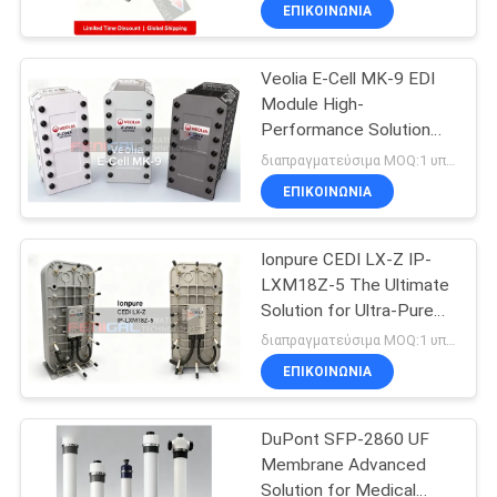
Industry
ΈΛΕΓΧΟΣ
ΕΠΙΚΟΙΝΩΝΙΑ
Veolia E-Cell MK-9 EDI
ΜΑΣ
54
Module High-
ΕΛΆΤΕ
Performance Solution
Στάκοι EDI Suez
ΣΕ
for Ultrapure Water in
διαπραγματεύσιμα MOQ:1 υπολογιστή
Water Treatment
ΕΠΑΦΉ
ΕΠΙΚΟΙΝΩΝΙΑ
ΜΕ
Ionpure CEDI LX-Z IP-
LXM18Z-5 The Ultimate
ΕΙΔΉΣΕΙΣ
Solution for Ultra-Pure
98
Water in Thermal Power
διαπραγματεύσιμα MOQ:1 υπολογιστή
Plant Ultrafiltration
ΖΗΤΉΣΤΕ
ΕΠΙΚΟΙΝΩΝΙΑ
ΔΕΥ UF Μεμβράνες
ΈΝΑ
DuPont SFP-2860 UF
ΑΠΌΣΠΑΣΜΑ
Membrane Advanced
Solution for Medical