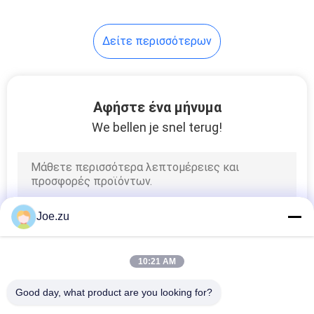
120
Δείτε περισσότερων
υφαλμυρή
αντίστροφη
όσμωση νερού
Αφήστε ένα μήνυμα
We bellen je snel terug!
56
Μεμβράνες
Joe.zu
αντίστροφης
όσμωσης
10:21 AM
Good day, what product are you looking for?