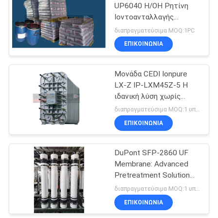
UP6040 H/OH Ρητίνη
Ιοντοανταλλαγής
35
Premium Solution για τις
διαπραγματεύσιμα MOQ:1PC
Ανάγκες Υπερκαθαρού
Μηχανή νερού
ΕΠΙΚΟΙΝΩΝΙΑ
Νερού σε Εργοστάσια
Ultrapure
Παραγωγής Ενέργειας
Μονάδα CEDI Ionpure
LX-Z IP-LXM45Z-5 Η
ιδανική λύση χωρίς
χημικά για νερό υψηλής
διαπραγματεύσιμα MOQ:1 υπολογιστή
καθαρότητας στη
ΕΠΙΚΟΙΝΩΝΙΑ
22
βιομηχανία ποτών
Ultrafiltration
DuPont SFP-2860 UF
Membrane: Advanced
σύστημα
Pretreatment Solution
κατεργασίας
for Pretreatment for RO
διαπραγματεύσιμα MOQ:1 υπολογιστή
Systems
ΕΠΙΚΟΙΝΩΝΙΑ
ύδατος