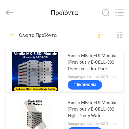
Wuxi
Fenigal
Science
Προϊόντα
&
Technology
Co.,
Ltd..
All
ΣΠΊΤΙ
83
Rights
Όλα τα Προϊόντα
Reserved.
Σύστημα
ΠΡΟΪΌΝΤΑ
επεξεργασίας
Veolia MK-5 EDI Module
(Previously E-CELL-3X)
νερού αντίστροφης
ΠΕΡΊΠΟΥ
Premium Ultra-Pure
ΕΜΕΊΣ
όσμωσης
Water Solution for the
διαπραγματεύσιμα MOQ:1 υπολογιστή
Medical Industry
ΕΠΙΚΟΙΝΩΝΙΑ
28
ΓΎΡΟΣ
Συστήματα
Veolia MK-5 EDI Module
ΕΡΓΟΣΤΑΣΊΩΝ
(Previously E-CELL-3X)
αντίστροφης
High-Purity Water
ΠΟΙΟΤΙΚΌΣ
Solution for Medical
διαπραγματεύσιμα MOQ:1 υπολογιστή
όσμωσης σε δοχεία