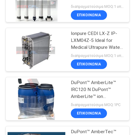
Ultrapure Water
SITEMAP
διαπραγματεύσιμα MOQ:1 υπολογιστή
Generation
ΕΠΙΚΟΙΝΩΝΙΑ
88
PRIVACY
Ionpure CEDI LX-Z IP-
POLICY
Ενότητα EDI
LXM04Z-5 Ideal for
Medical Ultrapure Water
Production
διαπραγματεύσιμα MOQ:1 υπολογιστή
ΕΠΙΚΟΙΝΩΝΙΑ
DuPont™ AmberLite™
14
IRC120 N DuPont™
Μεμβράνες
AmberLite™ ion
exchange resin for
διαπραγματεύσιμα MOQ:1PC
υπεριρότητας
medical ultrapure water
ΕΠΙΚΟΙΝΩΝΙΑ
DuPont™ AmberTec™