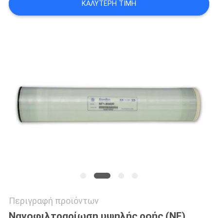
ΚΑΛΎΤΕΡΗ ΤΙΜΉ
SITEMAP
PRIVACY
POLICY
Περιγραφή προϊόντων
Νανοφιλτραρίωση υψηλής ροής (NF)