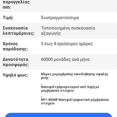
παραγγελίας
ΈΛΕΓΧΟΣ
min:
Τιμή:
διαπραγματεύσιμα
ΜΑΣ
ΕΛΆΤΕ
Συσκευασία
Τυποποιημένη συσκευασία
λεπτομέρειες:
εξαγωγής
ΣΕ
Χρόνος
5 έως 8 εργάσιμες ημέρες
ΕΠΑΦΉ
παράδοσης:
ΜΕ
Δυνατότητα
60000 μονάδες ανά μήνα
προσφοράς:
ΕΙΔΉΣΕΙΣ
Υψηλό φως:
Μέρος μεμεμβράνης νανοδιήθησης υψηλής
ροής
,
Νανοφιλτράρισμα νερού από πηγή με
ΖΗΤΉΣΤΕ
μεμβρανικό στοιχείο
,
ΈΝΑ
NF1-8040R Νανοφιλτραριστικό μεμβρανικό
στοιχείο
ΑΠΌΣΠΑΣΜΑ