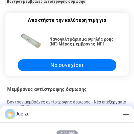
Βόντρον μεμβράνες αντίστροφης όσμωσης
Αποκτήστε την καλύτερη τιμή για
Νανοφιλτράρισμα υψηλής ροής
(NF) Μέρος μεμβράνης-NF1-
8040R για νερό πηγής
Να συνεχίσει
Μεμβράνες αντίστροφης όσμωσης
Βόντρον μεμβράνες αντίστροφης όσμωσης - Νέα επεξεργασία
νερού 8040 για γεωργικές εφαρμογές
Joe.zu
Στοιχεία αντίστροφης όσμωσης οικιακής χρήσης (RO) για
μακροχρόνια σταθερότητα σε οικιακούς καθαριστές νερού
7:26 AM