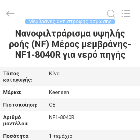
Wuxi
Fenigal
Science
&
Technology
Μεμβράνες αντίστροφης όσμωσης
Co.,
Ltd..
All
Νανοφιλτράρισμα υψηλής
ΣΠΊΤΙ
Rights
Reserved.
ροής (NF) Μέρος μεμβράνης-
ΠΡΟΪΌΝΤΑ
NF1-8040R για νερό πηγής
ΠΕΡΊΠΟΥ
Τόπος
Κίνα
καταγωγής:
ΕΜΕΊΣ
Μάρκα:
Keensen
ΓΎΡΟΣ
Πιστοποίηση:
CE
ΕΡΓΟΣΤΑΣΊΩΝ
Αριθμό
NF1-8040R
μοντέλου:
ΠΟΙΟΤΙΚΌΣ
Ποσότητα
1 τεμάχιο