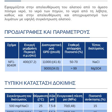
Εφαρμόζεται στην απελευθέρωση του αλατιού από το άμεσο
πόσιμο νερό, το νερό των πηγών, το νερό από τη λέβητα,
καθώς και στην απελευθέρωση και αποχρωματισμό των
λυμάτων με υψηλή συγκέντρωση αλατιού.
ΠΡΟΔΙΑΓΡΑΦΈΣ ΚΑΙ ΠΑΡΑΜΈΤΡΟΥΣ
Σχήμα
Ενεργή
Διαπεραστική
Σταθερή
Τύπος
μεμβράνη
ροή
απόρριψη
διαλύματος
Περιοχή
GPD ((m
/δ)
Ποσοστό (%)
3
σ.μ.
(m
)
2
2
NF1-
400(37.2)
11000 ((41.6)
50-70
NaCl
8040R
9000(34.0)
> 99
MgSO
4
ΤΥΠΙΚΉ ΚΑΤΆΣΤΑΣΗ ΔΟΚΙΜΉΣ
Συγκέντρωση του
Θέρμανση
Αξία
Ενεργειακή πίεση
Ποσοστό
διαλύματος
((°C)
pH
psi (MPa)
ανάκτησης (%)
500 mg/l NaCl
25
7.5-8
70(0,48)
15