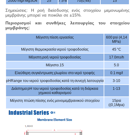
2000 mg/l MgSO
4
25
7.5-8
70(0,48)
15
Σημειώσεις: Η ροή διείσδυσης ενός στοιχείου μεμονωμένης
μεμβράνης μπορεί να ποικίλει σε ±15%.
Περιορισμοί και συνθήκες λειτουργίας του στοιχείου
μεμβράνης:
Μέγιστη πίεση εργασίας
600 psi (4,14
MPa)
Μέγιστη θερμοκρασία νερού τροφοδοσίας
45 °C
Μέγιστη ροή νερού τροφοδοσίας
17.0m
/h
3
Μέγιστο.
15
5.0
Ελεύθερη συγκέντρωση χλωρίου στο νερό τροφής
0.1 mg/l
pHRange του νερού τροφοδοσίας κατά τη συνεχή λειτουργία
3-10
Διάστημα pH του νερού τροφοδοσίας κατά τη διάρκεια
1-13
χημικού καθαρισμού
Μέγιστη πτώση πίεσης ενός μονομεμβρανικού στοιχείου
15psi
((0,1Mpa)