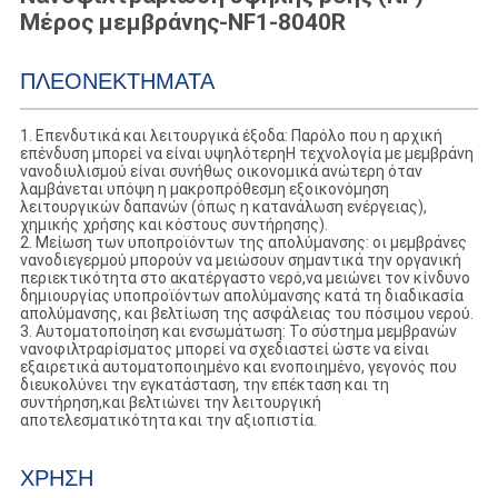
Μέρος μεμβράνης-NF1-8040R
ΠΛΕΟΝΕΚΤΉΜΑΤΑ
1. Επενδυτικά και λειτουργικά έξοδα: Παρόλο που η αρχική
επένδυση μπορεί να είναι υψηλότερηΗ τεχνολογία με μεμβράνη
νανοδιυλισμού είναι συνήθως οικονομικά ανώτερη όταν
λαμβάνεται υπόψη η μακροπρόθεσμη εξοικονόμηση
λειτουργικών δαπανών (όπως η κατανάλωση ενέργειας),
χημικής χρήσης και κόστους συντήρησης).
2. Μείωση των υποπροϊόντων της απολύμανσης: οι μεμβράνες
νανοδιεγερμού μπορούν να μειώσουν σημαντικά την οργανική
περιεκτικότητα στο ακατέργαστο νερό,να μειώνει τον κίνδυνο
δημιουργίας υποπροϊόντων απολύμανσης κατά τη διαδικασία
απολύμανσης, και βελτίωση της ασφάλειας του πόσιμου νερού.
3. Αυτοματοποίηση και ενσωμάτωση: Το σύστημα μεμβρανών
νανοφιλτραρίσματος μπορεί να σχεδιαστεί ώστε να είναι
εξαιρετικά αυτοματοποιημένο και ενοποιημένο, γεγονός που
διευκολύνει την εγκατάσταση, την επέκταση και τη
συντήρηση,και βελτιώνει την λειτουργική
αποτελεσματικότητα και την αξιοπιστία.
ΧΡΉΣΗ