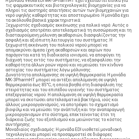
Η μονάδα Veolia EDI MK-3PharmHT έχει σχεδιαστεί ειδικά για
τις φαρμακευτικές και βιοτεχνολογικές βιομηχανίες για να
πληροί τις αυστηρές απαιτήσεις αυτών των βιομηχανιών για
νερό υψηλής καθαρότητας και αποστειρωμένο. Η μονάδα έχει
τα ακόλουθα βασικά χαρακτηριστικά:
‌Ξεχωριστός σχεδιασμός εκκένωσης για πολικό νερό‌: Αυτός ο
σχεδιασμός αποτρέπει αποτελεσματικά τη συσσώρευση και τη
διασταυρούμενη μόλυνση ακαθαρσιών, διασφαλίζοντας την
ασφαλή και αξιόπιστη λειτουργία του συστήματος. Η
ξεχωριστή εκκένωση του πολικού νερού μπορεί να
απομακρύνει άμεσα ίχνη ακαθαρσιών και αερίων που
παράγονται κατά τη διαδικασία ιονισμού, να αποφύγει τη
διάχυσή τους εντός του συστήματος, να εξασφαλίσει την
καθαρότητα άλλων ροών νερού και να μειώσει τον κίνδυνο
αστοχίας του συστήματος λόγω μόλυνσης‌.
‌Δυνατότητα απολύμανσης σε υψηλή θερμοκρασία‌: Η μονάδα
MK-3PharmHT μπορεί να αντέξει απολύμανση σε υψηλή
θερμοκρασία έως 85°C, η οποία βοηθά στη διασφάλιση της
στειρότητας και του επιπέδου υγιεινής του συστήματος
επεξεργασίας νερού. Η απολύμανση σε υψηλή θερμοκρασία
μπορεί να σκοτώσει αποτελεσματικά βακτήρια, ιούς και
άλλους μικροοργανισμούς, να αποτρέψει το σχηματισμό
βιοφίλμ και να μειώσει την ανάπτυξη και την αναπαραγωγή
μικροοργανισμών στο σύστημα, επεκτείνοντας έτσι τη
διάρκεια ζωής του εξοπλισμού και μειώνοντας το κόστος
συντήρησης‌.
‌Μοναδιαίος σχεδιασμός‌: Η μονάδα EDI υιοθετεί μοναδιακή
τεχνολογία και μπορεί να προσαρμοστεί σε διάφορες