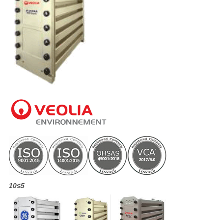
10
≤
5