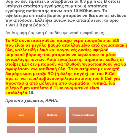
βορίου δεν πρέπει να υπερβαίνει τα 0,3 ppm ως B όποτε
υπάρχει απαίτηση εγγύησης πυριτίου ή απαίτηση
εγγύησης αντίστασης πάνω από 10 MOhm-cm. Τα
υψηλότερα επίπεδα βορίου μπορούν να θέσουν σε κίνδυνο
την απόδοση. Ελλείψει αυτών των απαιτήσεων, το όριο
είναι 1,0 ppm βόριο.
9.
Αντίστροφη όσμωση ή ισοδύναμο νερό τροφοδοσίας:
Το RO συνιστάται καθώς παρέχει νερό τροφοδοσίας EDI
που είναι σε μεγάλο βαθμό απαλλαγμένο από σωματιδιακή
ύλη, κολλοειδή υλικά και οργανικές ουσίες υψηλού
μοριακού βάρους που μπορούν να λερώσουν τα μέσα
ανταλλαγής ιόντων. Αυτό είναι ζωτικής σημασίας καθώς οι
στοίβες EDI δεν μπορούν να πλυθούν/υγροποιηθούν για να
αφαιρέσουν σωματιδιακή ύλη. Τα συστήματα με ανοιχτή
διαμόρφωση μεταξύ RO (ή άλλης πηγής) και του E-Cell
πρέπει να περιλαμβάνουν φίλτρα κατάντη του E-Cell για
προστασία από μόλυνση από σωματίδια. Τυπικά, ένα
φίλτρο 5 µm απόλυτο ή 1 µm ονομαστικό είναι
κατάλληλο.
10.
Πρότυπο χρώματος APHA: