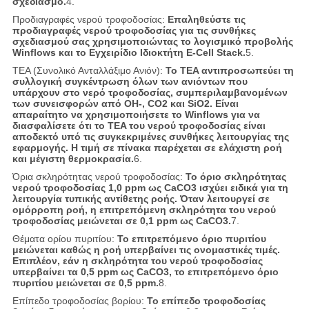
σχεδιασμό.
4.
Προδιαγραφές νερού τροφοδοσίας:
Επαληθεύστε τις
προδιαγραφές νερού τροφοδοσίας για τις συνθήκες
σχεδιασμού σας χρησιμοποιώντας το λογισμικό προβολής
Winflows και το Εγχειρίδιο Ιδιοκτήτη E-Cell Stack.
5.
TEA (Συνολικό Ανταλλάξιμο Ανιόν):
Το TEA αντιπροσωπεύει τη
συλλογική συγκέντρωση όλων των ανιόντων που
υπάρχουν στο νερό τροφοδοσίας, συμπεριλαμβανομένων
των συνεισφορών από OH-, CO2 και SiO2. Είναι
απαραίτητο να χρησιμοποιήσετε το Winflows για να
διασφαλίσετε ότι το TEA του νερού τροφοδοσίας είναι
αποδεκτό υπό τις συγκεκριμένες συνθήκες λειτουργίας της
εφαρμογής. Η τιμή σε πίνακα παρέχεται σε ελάχιστη ροή
και μέγιστη θερμοκρασία.
6.
Όρια σκληρότητας νερού τροφοδοσίας:
Το όριο σκληρότητας
νερού τροφοδοσίας 1,0 ppm ως CaCO3 ισχύει ειδικά για τη
λειτουργία τυπικής αντίθετης ροής. Όταν λειτουργεί σε
ομόρροπη ροή, η επιτρεπόμενη σκληρότητα του νερού
τροφοδοσίας μειώνεται σε 0,1 ppm ως CaCO3.
7.
Θέματα ορίου πυριτίου:
Το επιτρεπόμενο όριο πυριτίου
μειώνεται καθώς η ροή υπερβαίνει τις ονομαστικές τιμές.
Επιπλέον, εάν η σκληρότητα του νερού τροφοδοσίας
υπερβαίνει τα 0,5 ppm ως CaCO3, το επιτρεπόμενο όριο
πυριτίου μειώνεται σε 0,5 ppm.
8.
Επίπεδο τροφοδοσίας βορίου:
Το επίπεδο τροφοδοσίας