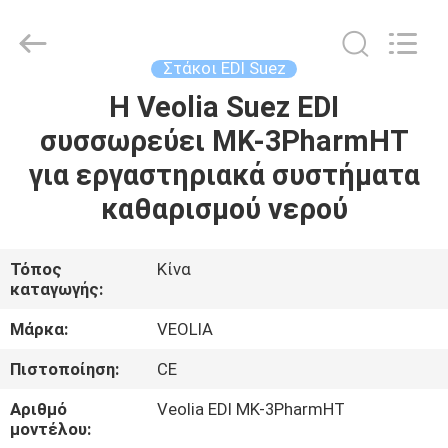
Wuxi
Fenigal
Science
&
Technology
Στάκοι EDI Suez
Co.,
Ltd..
All
Η Veolia Suez EDI
ΣΠΊΤΙ
Rights
Reserved.
συσσωρεύει MK-3PharmHT
ΠΡΟΪΌΝΤΑ
για εργαστηριακά συστήματα
καθαρισμού νερού
ΠΕΡΊΠΟΥ
ΕΜΕΊΣ
Τόπος
Κίνα
καταγωγής:
ΓΎΡΟΣ
Μάρκα:
VEOLIA
ΕΡΓΟΣΤΑΣΊΩΝ
Πιστοποίηση:
CE
Αριθμό
Veolia EDI MK-3PharmHT
ΠΟΙΟΤΙΚΌΣ
μοντέλου: