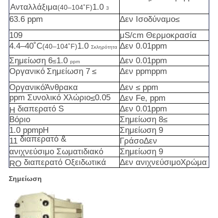
Ανταλλάξιμα
1.0
(40–104˚F)
3
63.6
ppm
Δεν
Ισοδύναμο
≤
109
μS/cm
Θερμοκρασία
4.4–40˚C
1.0
Δεν
0.01
ppm
(40–104˚F)
Σκληρότητα
Σημείωση 6
1.0
Δεν
0.01
ppm
≤
ppm
Οργανικό
Σημείωση 7
≤
Δεν
ppm
ppm
Οργανικό
Άνθρακα
Δεν
≤
ppm
ppm
Συνολικό
Χλώριο
0.05
≤
Δεν
Fe,
ppm
διαπερατό
S
Δεν
0.01
ppm
H
Βόριο
Σημείωση
8
≤
1.0
ppm
pH
Σημείωση
9
διαπερατό
&
11
Γράσο
Δεν
ανιχνεύσιμο
Σωματιδιακό
Σημείωση
9
διαπερατό
Οξειδωτικά
Δεν
ανιχνεύσιμο
Χρώμα
RO
Σημείωση