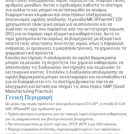
απαιτήσεις επεξεργασίας νερού ταιριάζοντας διαφορετικούς
αριθμούς μονάδων. Αυτός ο σχεδιασμός καθιστά το σύστημα
πιο ευέλικτο και μπορεί να ανταποκριθεί σε σενάρια
διαφορετικών κλιμάκων και απαιτήσεων επεξεργασίας.
‌Αποιονισμός υψηλής απόδοσης‌: Η μονάδα MK-3PharmHT EDI
χρησιμοποιεί ηλεκτρικό ρεύμα για να αποιονίσει και να
γυαλίσει το νερό που παράγεται από την αντίστροφη όσμωση
(RO) για να παράγει νερό εξαιρετικά καθαρότητας. Αυτό το
νερό χρησιμοποιείται ευρέως σε βιομηχανίες με εξαιρετικά
απαιτητικές απαιτήσεις ποιότητας νερού, όπως η παραγωγή
ενέργειας, οι ημιαγωγοί, η μικροηλεκτρονική, τα χημικά και τα
φαρμακευτικά προϊόντα.
‌Εύκολη συντήρηση‌: Η απολύμανση σε υψηλή θερμοκρασία
μπορεί να μειώσει τη συχνότητα του χημικού καθαρισμού, να
απλοποιήσει τις διαδικασίες συντήρησης και να μειώσει το
λειτουργικό κόστος. Επιπλέον, η διαδικασία απολύμανσης σε
υψηλή θερμοκρασία μπορεί να καταγραφεί και να επαληθευτεί
για να διασφαλιστεί ότι το σύστημα βρίσκεται πάντα σε
ελεγχόμενη κατάσταση και πληροί τις απαιτήσεις GMP (Good
Manufacturing Practice).
Γενική Περιγραφή
Ως μέρος της σειράς προϊόντων ηλεκτροδιονισμού E-Cell*, η στοίβα E-Cell
MK-3PharmHT έχει σχεδιαστεί για:
•
Χρήση ηλεκτρικού ρεύματος για την παροχή νερού εξαιρετικά καθαρότητας
για τις φαρμακευτικές και βιοτεχνολογικές βιομηχανίες.
•
Να αποστειρώνεται με ζεστό νερό έως 185ºF (85ºC) για 160 κύκλους.
•
Παροχή κορυφαίας απόδοσης, συμπεριλαμβανομένων των υψηλότερων