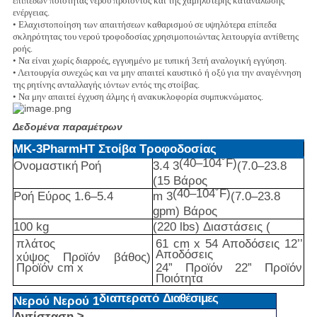
επιπέδων ποιότητας νερού προϊόντος και της χαμηλότερης κατανάλωσης
ενέργειας.
•
Ελαχιστοποίηση των απαιτήσεων καθαρισμού σε υψηλότερα επίπεδα
σκληρότητας του νερού τροφοδοσίας χρησιμοποιώντας λειτουργία αντίθετης
ροής.
•
Να είναι χωρίς διαρροές, εγγυημένο με τυπική 3ετή αναλογική εγγύηση.
•
Λειτουργία συνεχώς και να μην απαιτεί καυστικό ή οξύ για την αναγέννηση
της ρητίνης ανταλλαγής ιόντων εντός της στοίβας.
•
Να μην απαιτεί έγχυση άλμης ή ανακυκλοφορία συμπυκνώματος.
Δεδομένα παραμέτρων
MK-3PharmHT
Στοίβα
Τροφοδοσίας
(40–104˚F)
Ονομαστική
Ροή
3.4
3
(7.0–23.8
(15
Βάρος
(40–104˚F)
Ροή
Εύρος
1.6–5.4
m
3
(7.0–23.8
gpm)
Βάρος
100
kg
(220
lbs)
Διαστάσεις
(
πλάτος
61
cm
x 54
Αποδόσεις
12’’
Αποδόσεις
x
ύψος
Προϊόν
βάθος)
Προϊόν
cm x
24”
Προϊόν
22”
Προϊόν
Ποιότητα
διαπερατό
Διαθέσιμες
Νερού
Νερού
1
Αντίσταση
≥