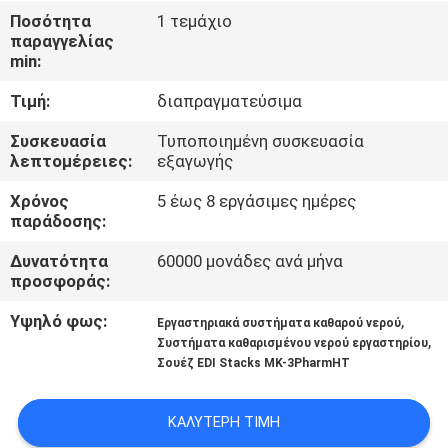
ΈΛΕΓΧΟΣ
Ποσότητα
1 τεμάχιο
παραγγελίας
min:
ΜΑΣ
Τιμή:
διαπραγματεύσιμα
ΕΛΆΤΕ
ΣΕ
Συσκευασία
Τυποποιημένη συσκευασία
λεπτομέρειες:
εξαγωγής
ΕΠΑΦΉ
Χρόνος
5 έως 8 εργάσιμες ημέρες
ΜΕ
παράδοσης:
Δυνατότητα
60000 μονάδες ανά μήνα
ΕΙΔΉΣΕΙΣ
προσφοράς:
Υψηλό φως:
,
Εργαστηριακά συστήματα καθαρού νερού
ΖΗΤΉΣΤΕ
,
Συστήματα καθαρισμένου νερού εργαστηρίου
Σουέζ EDI Stacks MK-3PharmHT
ΈΝΑ
ΑΠΌΣΠΑΣΜΑ
ΚΑΛΎΤΕΡΗ ΤΙΜΉ