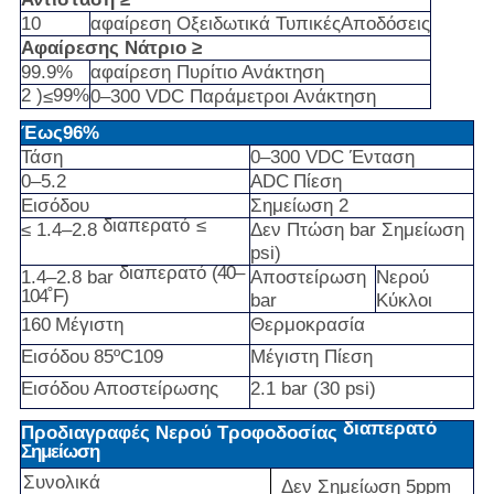
10
αφαίρεση
Οξειδωτικά
Τυπικές
Αποδόσεις
Αφαίρεσης
Νάτριο
≥
99.9%
αφαίρεση
Πυρίτιο
Ανάκτηση
2
)
99%
≤
0–300
VDC
Παράμετροι
Ανάκτηση
Έως
96%
Τάση
0–300
VDC
Ένταση
0–5.2
ADC
Πίεση
Εισόδου
Σημείωση
2
διαπερατό
≤
≤
1.4–2.8
Δεν
Πτώση
bar
Σημείωση
psi)
διαπερατό
(40–
1.4–2.8
bar
Αποστείρωση
Νερού
104˚F)
bar
Κύκλοι
160
Μέγιστη
Θερμοκρασία
Εισόδου
85ºC
109
Μέγιστη
Πίεση
Εισόδου
Αποστείρωσης
2.1
bar
(30
psi)
διαπερατό
Προδιαγραφές
Νερού
Τροφοδοσίας
Σημείωση
Συνολικά
Δεν
Σημείωση 5
ppm