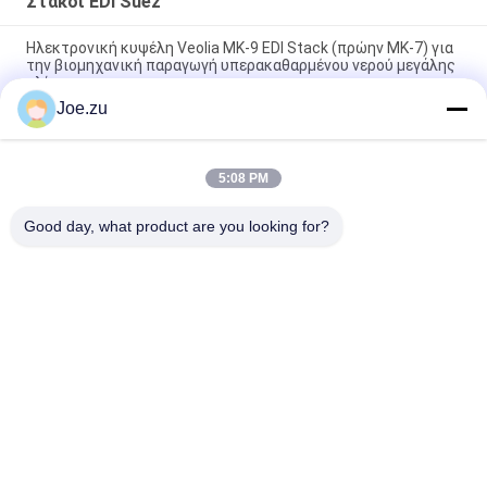
Στάκοι EDI Suez
Ηλεκτρονική κυψέλη Veolia MK-9 EDI Stack (πρώην MK-7) για
την βιομηχανική παραγωγή υπερακαθαρμένου νερού μεγάλης
κλίμακας
Joe.zu
2.0-4.5 M3/hr Veolia E-Cell MK-3 EDI Stack για μεσαίας
κλίμακας παραγωγή υπερακαθαρμένου νερού
5:08 PM
5.0 M3/h Ηλεκτρονική μονάδα EDI Veolia MK-5 (πρώην E-CELL-
3X) για βιομηχανικό υπερκαθαρό νερό
Good day, what product are you looking for?
Λαϊκή κατηγορία
Όλα
Σύστημα 
Συστήματα 
Επεξεργασίας 
Αντίστροφης 
Νερού Αντίστροφης 
Όσμωσης Σε Δοχεία
Όσμωσης
Στάκοι EDI Suez
ΔΕΥ UF Μεμβράνες
Μεμβράνες 
Ενότητα EDI
Υπεριρότητας