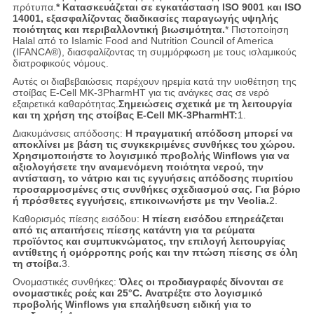
πρότυπα.
* Κατασκευάζεται σε εγκατάσταση ISO 9001 και ISO
14001, εξασφαλίζοντας διαδικασίες παραγωγής υψηλής
ποιότητας και περιβαλλοντική βιωσιμότητα.
* Πιστοποίηση
Halal από το Islamic Food and Nutrition Council of America
(IFANCA®), διασφαλίζοντας τη συμμόρφωση με τους ισλαμικούς
διατροφικούς νόμους.
Αυτές οι διαβεβαιώσεις παρέχουν ηρεμία κατά την υιοθέτηση της
στοίβας E-Cell MK-3PharmHT για τις ανάγκες σας σε νερό
εξαιρετικά καθαρότητας.
Σημειώσεις σχετικά με τη λειτουργία
και τη χρήση της στοίβας E-Cell MK-3PharmHT:
1.
Διακυμάνσεις απόδοσης:
Η πραγματική απόδοση μπορεί να
αποκλίνει με βάση τις συγκεκριμένες συνθήκες του χώρου.
Χρησιμοποιήστε το λογισμικό προβολής Winflows για να
αξιολογήσετε την αναμενόμενη ποιότητα νερού, την
αντίσταση, το νάτριο και τις εγγυήσεις απόδοσης πυριτίου
προσαρμοσμένες στις συνθήκες σχεδιασμού σας. Για βόριο
ή πρόσθετες εγγυήσεις, επικοινωνήστε με την Veolia.
2.
Καθορισμός πίεσης εισόδου:
Η πίεση εισόδου επηρεάζεται
από τις απαιτήσεις πίεσης κατάντη για τα ρεύματα
προϊόντος και συμπυκνώματος, την επιλογή λειτουργίας
αντίθετης ή ομόρροπης ροής και την πτώση πίεσης σε όλη
τη στοίβα.
3.
Ονομαστικές συνθήκες:
Όλες οι προδιαγραφές δίνονται σε
ονομαστικές ροές και 25°C. Ανατρέξτε στο λογισμικό
προβολής Winflows για επαλήθευση ειδική για το