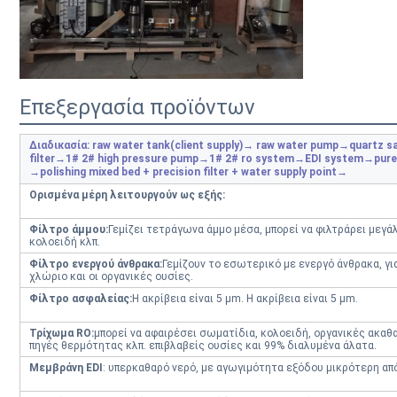
Επεξεργασία προϊόντων
Διαδικασία: raw water tank(client supply)→ raw water pump→quartz san
filter→1# 2# high pressure pump→1# 2# ro system→EDI system→pure wat
→polishing mixed bed + precision filter + water supply point→
Ορισμένα μέρη λειτουργούν ως εξής:
Φίλτρο άμμου:
Γεμίζει τετράγωνα άμμο μέσα, μπορεί να φιλτράρει μεγ
κολοειδή κλπ.
Φίλτρο ενεργού άνθρακα:
Γεμίζουν το εσωτερικό με ενεργό άνθρακα, γι
χλώριο και οι οργανικές ουσίες.
Φίλτρο ασφαλείας:
Η ακρίβεια είναι 5 μm. Η ακρίβεια είναι 5 μm.
Τρίχωμα RO:
μπορεί να αφαιρέσει σωματίδια, κολοειδή, οργανικές ακαθα
πηγές θερμότητας κλπ. επιβλαβείς ουσίες και 99% διαλυμένα άλατα.
Μεμβράνη EDI
: υπερκαθαρό νερό, με αγωγιμότητα εξόδου μικρότερη απ