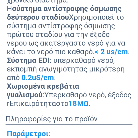
χρονικό διάστημα.
Η
σύστημα αντίστροφης όσμωσης
δεύτερου σταδίου
Χρησιμοποιεί το
σύστημα αντίστροφης όσμωσης
πρώτου σταδίου για την έξοδο
νερού ως ακατέργαστο νερό για να
κάνει το νερό πιο καθαρό.
< 2 us/cm
.
Σύστημα EDI
: υπερκαθαρό νερό,
εκπομπή αγωγιμότητας μικρότερη
από
0.2uS/cm
.
Χωρισμένα κρεβάτια
γυαλισμού
:
Υπερκαθαρό νερό, έξοδος
r
Επικαιρότητα
στο
18
MΩ
.
Πληροφορίες για το προϊόν
Παράμετροι: