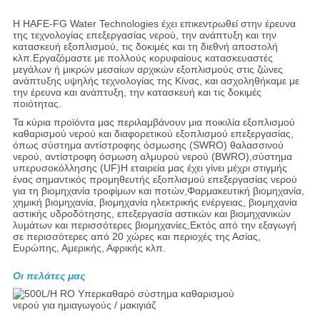
Η HAFE-FG Water Technologies έχει επικεντρωθεί στην έρευνα
της τεχνολογίας επεξεργασίας νερού, την ανάπτυξη και την
κατασκευή εξοπλισμού, τις δοκιμές και τη διεθνή αποστολή
κλπ.Εργαζόμαστε με πολλούς κορυφαίους κατασκευαστές
μεγάλων ή μικρών μεσαίων αρχικών εξοπλισμούς στις ζώνες
ανάπτυξης υψηλής τεχνολογίας της Κίνας, και ασχοληθήκαμε με
την έρευνα και ανάπτυξη, την κατασκευή και τις δοκιμές
ποιότητας.
Τα κύρια προϊόντα μας περιλαμβάνουν μια ποικιλία εξοπλισμού
καθαρισμού νερού και διαφορετικού εξοπλισμού επεξεργασίας,
όπως σύστημα αντίστροφης όσμωσης (SWRO) θαλασσινού
νερού, αντίστροφη όσμωση αλμυρού νερού (BWRO),σύστημα
υπερυσοκόλλησης (UF)Η εταιρεία μας έχει γίνει μέχρι στιγμής
ένας σημαντικός προμηθευτής εξοπλισμού επεξεργασίας νερού
για τη βιομηχανία τροφίμων και ποτών,Φαρμακευτική βιομηχανία,
χημική βιομηχανία, βιομηχανία ηλεκτρικής ενέργειας, βιομηχανία
αστικής υδροδότησης, επεξεργασία αστικών και βιομηχανικών
λυμάτων και περισσότερες βιομηχανίες,Εκτός από την εξαγωγή
σε περισσότερες από 20 χώρες και περιοχές της Ασίας,
Ευρώπης, Αμερικής, Αφρικής κλπ.
Οι πελάτες μας