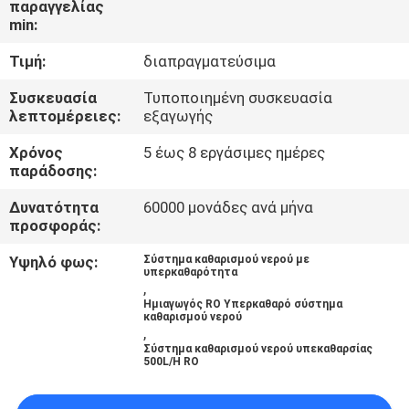
παραγγελίας
ΈΛΕΓΧΟΣ
min:
Τιμή:
διαπραγματεύσιμα
ΜΑΣ
ΕΛΆΤΕ
Συσκευασία
Τυποποιημένη συσκευασία
λεπτομέρειες:
εξαγωγής
ΣΕ
Χρόνος
5 έως 8 εργάσιμες ημέρες
ΕΠΑΦΉ
παράδοσης:
ΜΕ
Δυνατότητα
60000 μονάδες ανά μήνα
προσφοράς:
ΕΙΔΉΣΕΙΣ
Υψηλό φως:
Σύστημα καθαρισμού νερού με
υπερκαθαρότητα
,
Ημιαγωγός RO Υπερκαθαρό σύστημα
ΖΗΤΉΣΤΕ
καθαρισμού νερού
,
ΈΝΑ
Σύστημα καθαρισμού νερού υπεκαθαρσίας
500L/H RO
ΑΠΌΣΠΑΣΜΑ