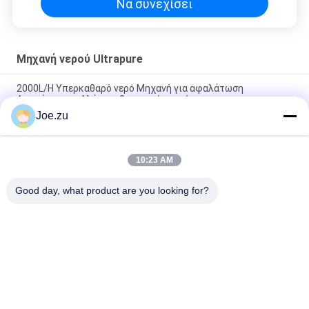
Να συνεχίσει
Μηχανή νερού Ultrapure
2000L/H Υπερκαθαρό νερό Μηχανή για αφαλάτωση
Απομάκρυνση Αλάτι καθαρισμού νερού
Joe.zu
Σύστημα επεξεργασίας καθαρού νερού EDI για τη
φαρμακευτική βιομηχανία
10:23 AM
Μηχανή βιομηχανικού φίλτρου νερού 1500l/h αντίστροφη
όσμωση με μηχανή EDI
Good day, what product are you looking for?
Λαϊκή κατηγορία
Όλα
Σύστημα 
Συστήματα 
Επεξεργασίας 
Αντίστροφης 
Νερού Αντίστροφης 
Όσμωσης Σε Δοχεία
Όσμωσης
Στάκοι EDI Suez
ΔΕΥ UF Μεμβράνες