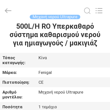
Wuxi
Fenigal
Science
&
Technology
Μηχανή νερού Ultrapure
Co.,
Ltd..
All
500L/H RO Υπερκαθαρό
ΣΠΊΤΙ
Rights
Reserved.
σύστημα καθαρισμού νερού
ΠΡΟΪΌΝΤΑ
για ημιαγωγούς / μακιγιάζ
ΠΕΡΊΠΟΥ
Τόπος
Κίνα
καταγωγής:
ΕΜΕΊΣ
Μάρκα:
Fenigal
ΓΎΡΟΣ
Πιστοποίηση:
CE
ΕΡΓΟΣΤΑΣΊΩΝ
Αριθμό
Μηχανή νερού Ultrapure
μοντέλου:
ΠΟΙΟΤΙΚΌΣ
Ποσότητα
1 τεμάχιο