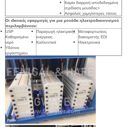
Καμία διαρροή-αποδεδειγμένη
σχεδίαση μονάδας>
Ασφαλείς χαμηλότερες τάσεις
Οι ιδανικές εφαρμογές για μια μονάδα ηλεκτροδιαιονισμού
περιλαμβάνουν:
USP
Παραγωγή ηλεκτρικής
Μεταφορτωτέος
Καθαρισμένο
ενέργειας
διακομιστής EDI
νερό
Καλλυντικά
Ηλεκτρονικά
Υδάτινο
εργαστηρίου