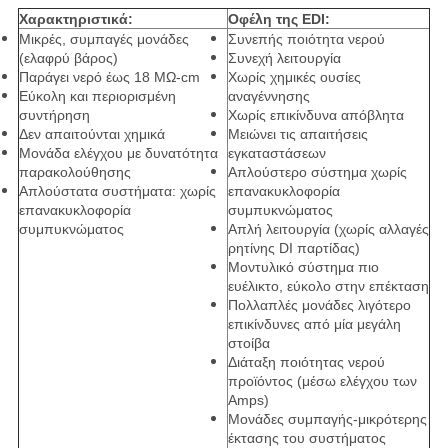
Χαρακτηριστικά:
Οφέλη της EDI:
Μικρές, συμπαγές μονάδες
Συνεπής ποιότητα νερού
(ελαφρύ βάρος)
Συνεχή λειτουργία
Παράγει νερό έως 18 MΩ-cm
Χωρίς χημικές ουσίες
Εύκολη και περιορισμένη
αναγέννησης
συντήρηση
Χωρίς επικίνδυνα απόβλητα
Δεν απαιτούνται χημικά
Μειώνει τις απαιτήσεις
Μονάδα ελέγχου με δυνατότητα
εγκαταστάσεων
παρακολούθησης
Απλούστερο σύστημα χωρίς
Απλούστατα συστήματα: χωρίς
επανακυκλοφορία
επανακυκλοφορία
συμπυκνώματος
συμπυκνώματος
Απλή λειτουργία (χωρίς αλλαγές
ρητίνης DI παρτίδας)
Μοντυλικό σύστημα πιο
ευέλικτο, εύκολο στην επέκταση
Πολλαπλές μονάδες λιγότερο
επικίνδυνες από μία μεγάλη
στοίβα
Διάταξη ποιότητας νερού
προϊόντος (μέσω ελέγχου των
Amps)
Μονάδες συμπαγής-μικρότερης
έκτασης του συστήματος