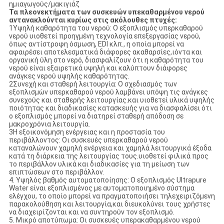
ημιαγωγούς/μακιγιάζ
Τα πλεονεκτήματα των συσκευών υπεκαθαρμένου νερού
αντανακλούνται κυρίως στις ακόλουθες πτυχές:
1Υψηλή καθαρότητα του νερού: Ο εξοπλισμός υπερκαθαρού
νερού υιοθετεί προηγμένη τεχνολογία επεξεργασίας νερού,
όπως αντίστροφη όσμωση, EDI κλπ., η οποία μπορεί να
αφαιρέσει αποτελεσματικά διάφορες ακαθαρσίες,ιόντα και
οργανική ύλη στο νερό, διασφαλίζουν ότι η καθαρότητα του
νερού είναι εξαιρετικά υψηλή και καλύπτουν διάφορες
ανάγκες νερού υψηλής καθαρότητας.
2Συνεχή και σταθερή λειτουργία: Ο σχεδιασμός των
εξοπλισμών υπερκαθαρού νερού λαμβάνει υπόψη τις ανάγκες
συνεχούς και σταθερής λειτουργίας.και υιοθετεί υλικά υψηλής
ποιότητας και διαδικασίες κατασκευής για να διασφαλίσει ότι
ο εξοπλισμός μπορεί να διατηρεί σταθερή απόδοση σε
μακροχρόνια λειτουργία.
3Η εξοικονόμηση ενέργειας και η προστασία του
περιβάλλοντος: Οι συσκευές υπερκαθαρού νερού
καταναλώνουν χαμηλή ενέργεια και χαμηλά λειτουργικά έξοδα
κατά τη διάρκεια της λειτουργίας τους.υιοθετεί φιλικά προς
το περιβάλλον υλικά και διαδικασίες για τη μείωση των
επιπτώσεων στο περιβάλλον.
4. Υψηλός βαθμός αυτοματοποίησης: Ο εξοπλισμός Ultrapure
Water είναι εξοπλισμένος με αυτοματοποιημένο σύστημα
ελέγχου, το οποίο μπορεί να πραγματοποιήσει τηλεχειριζόμενη
παρακολούθηση και λειτουργία,και διευκολύνει τους χρήστες
να διαχειρίζονται και να συντηρούν τον εξοπλισμό.
5. Μικρό αποτύπωμα: Οι συσκευές υπερακαθαρμένου νερού