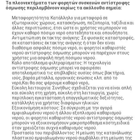
Τα πλεονεκτήματα των φορητών συσκευών αντίστροφης
όσμωσης περιλαμβάνουν κυρίως τα ακόλουθα σημεία:
Μεταφορητότητα: Κατάλληλο για μεταφορά σε
εξωτερικούς χώρους, κατασκήνωση, πεζοπορία, ταξίδια και
άλλες περιπτώσεις, έτσι ώστε οι χρήστες να μπορούν να
έχουν καθαρό πόσιμο νερό οποτεδήποτε και οπουδήποτε.
Αντιμετώπιση έκτακτης ανάγκης: Σε φυσικές καταστροφές,
σε καταστάσεις έκτακτης ανάγκης ή όταν δεν είναι
διαθέσιμο ασφαλές πόσιμο νερό, οι φορητοί καθαριστές
νερού αντίστροφης όσμωσης μπορούν να παρέχουν στους
χρήστες μια ασφαλή πηγή πόσιμου νερού.
Καλό αποτέλεσμα φιλτραρίσματος: Η τεχνολογία
αντίστροφης όσμωσης μπορεί να αφαιρέσει
αποτελεσματικά τις επιβλαβείς ουσίες όπως βακτήρια,
ιούς, βαρέα μέταλλα, οργανικές ενώσεις κλπ. από το
νερό,Και θα σας φέρουμε καθαρό νερό,.
Εύκολη λειτουργία: Συνήθως σχεδιάζεται για να είναι απλή
και εύκολη στη χρήση, εύκολη στη λειτουργία, χωρίς
περίπλοκη εγκατάσταση ή επαγγελματικές δεξιότητες,
κατάλληλη για χρήστες διαφόρων ηλικιών.
Εξοικονόμηση κόστους: Σε σύγκριση με την αγορά
εμφιαλωμένου νερού ή άλλου εξοπλισμού καθαρισμού
νερού, οι φορητοί καθαριστές νερού αντίστροφης όσμωσης
μπορούν να εξοικονομήσουν μακροπρόθεσμα κόστη,ειδικά
όταν χρειάζεται συχνά καθαρισμός νερού.
Προστασία του περιβάλλοντος: Η μείωση της κατανάλωσης
πλαστικού εμφιαλωμένου νερού συμβάλλει στη μείωση της