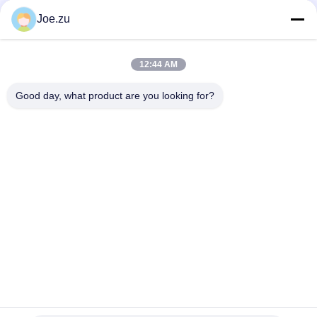
Το σύστημα καθαρισμού νερού για το καθαρισμό παραθύρων
Joe.zu
Ελαφρύ βάρος 25L κινητό σύστημα καθαρισμού νερού για
υπαίθριες κατασκηνώσεις
12:44 AM
Μετακίνητο σύστημα καθαρισμού νερού 600L για επείγον
πόσιμο νερό σε περιοχές καταστροφής
Good day, what product are you looking for?
Λαϊκή κατηγορία
Όλα
Σύστημα 
Συστήματα 
Επεξεργασίας 
Αντίστροφης 
Νερού Αντίστροφης 
Όσμωσης Σε Δοχεία
Όσμωσης
Στάκοι EDI Suez
ΔΕΥ UF Μεμβράνες
Μεμβράνες 
Ενότητα EDI
Υπεριρότητας
Μηχανή Νερού 
Ultrafiltration 
Ultrapure
Σύστημα 