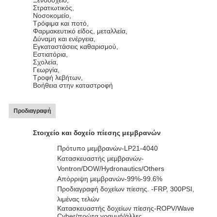
Ξενοδοχείο,
Στρατιωτικός,
Νοσοκομείο,
Τρόφιμα και ποτό,
Φαρμακευτικό είδος, μεταλλεία,
Δύναμη και ενέργεια,
Εγκαταστάσεις καθαρισμού,
Εστιατόρια,
Σχολεία,
Γεωργία,
Τροφή λεβήτων,
Βοήθεια στην καταστροφή
Προδιαγραφή
Στοιχείο και δοχείο πίεσης μεμβρανών
Πρότυπο μεμβρανών-LP21-4040
Κατασκευαστής μεμβρανών-
Vontron/DOW/Hydronautics/Others
Απόρριψη μεμβρανών-99%-99.6%
Προδιαγραφή δοχείων πίεσης. -FRP, 300PSI,
λιμένας τελών
Κατασκευαστής δοχείων πίεσης-ROPV/Wave
Cyber/πρώτα γραμμή/άλλες