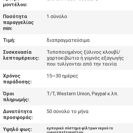
ΈΛΕΓΧΟΣ
μοντέλου:
Ποσότητα
1 σύνολο
ΜΑΣ
παραγγελίας
min:
ΕΛΆΤΕ
Τιμή:
διαπραγματεύσιμα
ΣΕ
ΕΠΑΦΉ
Συσκευασία
Τυποποιημένος ξύλινος κλουβί/
λεπτομέρειες:
χαρτοκιβώτιο ή γυμνός εξαγωγής
ΜΕ
που τυλίγονται από την ταινία
Χρόνος
15~30 ημέρες
ΕΙΔΉΣΕΙΣ
παράδοσης:
Όροι
T/T, Western Union, Paypal κ.λπ.
πληρωμής:
ΖΗΤΉΣΤΕ
ΈΝΑ
Δυνατότητα
50 σύνολο το μήνα
προσφοράς:
ΑΠΌΣΠΑΣΜΑ
Υψηλό φως:
εμπορικό σύστημα φίλτρων νερού ro
μικροεπεξεργαστών