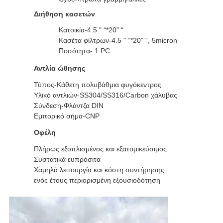
Διήθηση κασετών
Κατοικία-4.5 " “*20” “
Κασέτα φίλτρων-4.5 " “*20” “, 5micron
Ποσότητα- 1 PC
Αντλία ώθησης
Τύπος-Κάθετη πολυβάθμια φυγόκεντρος
Υλικό αντλιών-SS304/SS316/Carbon χάλυβας
Σύνδεση-Φλάντζα DIN
Εμπορικό σήμα-CNP
Οφέλη
Πλήρως εξοπλισμένος και εξατομικεύσιμος
Συστατικά ευπρόσιτα
Χαμηλά λειτουργία και κόστη συντήρησης
ενός έτους περιορισμένη εξουσιοδότηση