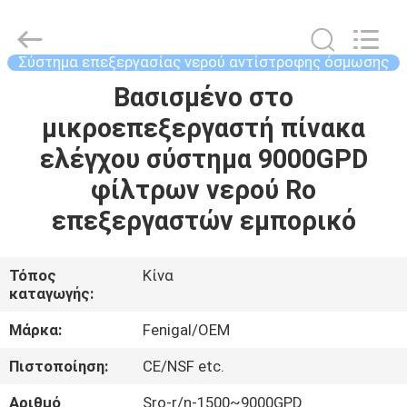
Wuxi
Fenigal
Science
&
Technology
Σύστημα επεξεργασίας νερού αντίστροφης όσμωσης
Co.,
Ltd..
All
Βασισμένο στο
ΣΠΊΤΙ
Rights
Reserved.
μικροεπεξεργαστή πίνακα
ΠΡΟΪΌΝΤΑ
ελέγχου σύστημα 9000GPD
φίλτρων νερού Ro
ΠΕΡΊΠΟΥ
επεξεργαστών εμπορικό
ΕΜΕΊΣ
Τόπος
Κίνα
καταγωγής:
ΓΎΡΟΣ
ΕΡΓΟΣΤΑΣΊΩΝ
Μάρκα:
Fenigal/OEM
Πιστοποίηση:
CE/NSF etc.
ΠΟΙΟΤΙΚΌΣ
Αριθμό
Sro-r/n-1500~9000GPD