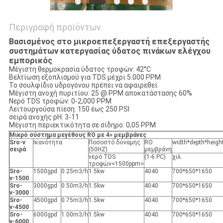
Περιγραφή προϊόντων
Βασισμένος στο μικροεπεξεργαστή επεξεργαστής
συστημάτων κατεργασίας ύδατος πινάκων ελέγχου
εμπορικός
Μέγιστη θερμοκρασία ύδατος τροφών: 42°C
Βελτίωση εξοπλισμού για TDS μέχρι 5.000 PPM
Το σουλφίδιο υδρογόνου πρέπει να αφαιρεθεί
Μέγιστη ανοχή πυριτίου: 25 @ PPM αποκατάστασης 60%
Νερό TDS τροφών: 0-2,000 PPM
Λειτουργούσα πίεση: 150 έως 250 PSI
σειρά ανοχής pH: 3-11
Μέγιστη περιεκτικότητα σε σίδηρο: 0,05 PPM
Μικρό σύστημα μεγέθους RO με 4» μεμβράνες
Sro-ν
Ικανότητα
Ποσοστό δύναμης
RO
width*depth*heigh
σειρά
(50HZ)
μεμβράνη
νερό TDS
(1-6 PC)
χιλ.
τροφών<1500ppm>
Sro-
1500gpd
0.25m3/h
1.5kw
4040
700*650*1650
ν-1500
Sro-
3000gpd
0.50m3/h
1.5kw
4040
700*650*1650
ν-3000
Sro-
4500gpd
0.75m3/h
1.5kw
4040
700*650*1650
ν-4500
Sro-
6000gpd
1.00m3/h
1.5kw
4040
700*650*1650
ν-6000