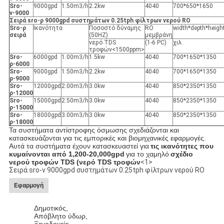
Sro-
9000gpd
1.50m3/h
2.2kw
4040
700*650*1650
ν-9000
Σειρά sro-ρ 9000gpd συστημάτων 0.25tph φίλτρων νερού RO
Sro-ρ
Ικανότητα
Ποσοστό δύναμης
RO
width*depth*heigh
σειρά
(50HZ)
μεμβράνη
νερό TDS
(1-6 PC)
χιλ.
τροφών<1500ppm>
Sro-
6000gpd
1.00m3/h
1.5kw
4040
700*1650*1350
ρ-6000
Sro-
9000gpd
1.50m3/h
2.2kw
4040
700*1650*1350
ρ-9000
Sro-
12000gpd
2.00m3/h
3.0kw
4040
850*2350*1350
ρ-12000
Sro-
15000gpd
2.50m3/h
3.0kw
4040
850*2350*1350
ρ-15000
Sro-
18000gpd
3.00m3/h
3.0kw
4040
850*2350*1350
ρ-18000
Τα συστήματα αντίστροφης όσμωσης σχεδιάζονται και
κατασκευάζονται για τις εμπορικές και βιομηχανικές εφαρμογές.
Αυτά τα συστήματα έχουν κατασκευαστεί για
τις ικανότητες που
κυμαίνονται από 1,200-20,000gpd
για το χαμηλό
σχέδιο
νερού τροφών TDS (νερό TDS τροφών
<1>
Σειρά sro-ν 9000gpd συστημάτων 0.25tph φίλτρων νερού RO
Εφαρμογή
Δημοτικός,
Απόβλητο ύδωρ,