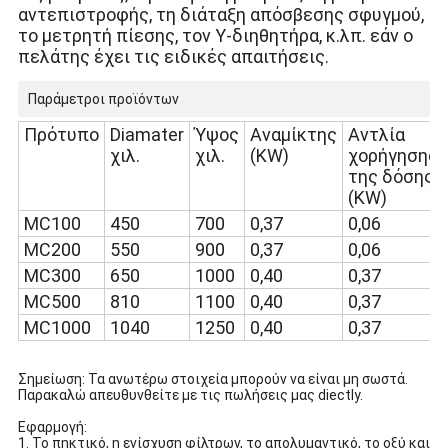
αντεπιστροφής, τη διάταξη απόσβεσης σφυγμού,
το μετρητή πίεσης, τον Υ-διηθητήρα, κ.λπ. εάν ο
πελάτης έχει τις ειδικές απαιτήσεις.
Παράμετροι προϊόντων
Πρότυπο
Diamater
Ύψος
Αναμίκτης
Αντλία
χιλ.
χιλ.
(KW)
χορήγησης
της δόσης
(KW)
MC100
450
700
0,37
0,06
MC200
550
900
0,37
0,06
MC300
650
1000
0,40
0,37
MC500
810
1100
0,40
0,37
MC1000
1040
1250
0,40
0,37
Σημείωση: Τα ανωτέρω στοιχεία μπορούν να είναι μη σωστά.
Παρακαλώ απευθυνθείτε με τις πωλήσεις μας diectly.
Εφαρμογή:
1. Το πηκτικό, η ενίσχυση φίλτρων, το απολυμαντικό, το οξύ και