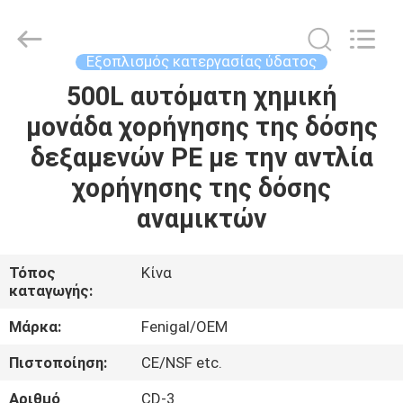
Wuxi
Fenigal
Science
&
Technology
Εξοπλισμός κατεργασίας ύδατος
Co.,
Ltd..
All
500L αυτόματη χημική
ΣΠΊΤΙ
Rights
Reserved.
μονάδα χορήγησης της δόσης
ΠΡΟΪΌΝΤΑ
δεξαμενών PE με την αντλία
χορήγησης της δόσης
ΠΕΡΊΠΟΥ
αναμικτών
ΕΜΕΊΣ
Τόπος
Κίνα
καταγωγής:
ΓΎΡΟΣ
ΕΡΓΟΣΤΑΣΊΩΝ
Μάρκα:
Fenigal/OEM
Πιστοποίηση:
CE/NSF etc.
ΠΟΙΟΤΙΚΌΣ
Αριθμό
CD-3