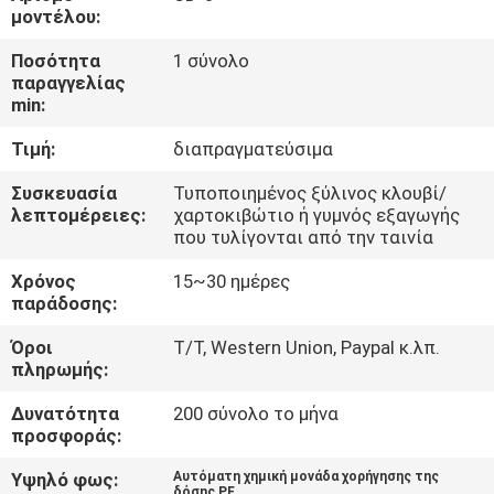
ΈΛΕΓΧΟΣ
μοντέλου:
Ποσότητα
1 σύνολο
ΜΑΣ
παραγγελίας
min:
ΕΛΆΤΕ
Τιμή:
διαπραγματεύσιμα
ΣΕ
ΕΠΑΦΉ
Συσκευασία
Τυποποιημένος ξύλινος κλουβί/
λεπτομέρειες:
χαρτοκιβώτιο ή γυμνός εξαγωγής
ΜΕ
που τυλίγονται από την ταινία
Χρόνος
15~30 ημέρες
ΕΙΔΉΣΕΙΣ
παράδοσης:
Όροι
T/T, Western Union, Paypal κ.λπ.
πληρωμής:
ΖΗΤΉΣΤΕ
ΈΝΑ
Δυνατότητα
200 σύνολο το μήνα
προσφοράς:
ΑΠΌΣΠΑΣΜΑ
Υψηλό φως:
Αυτόματη χημική μονάδα χορήγησης της
δόσης PE