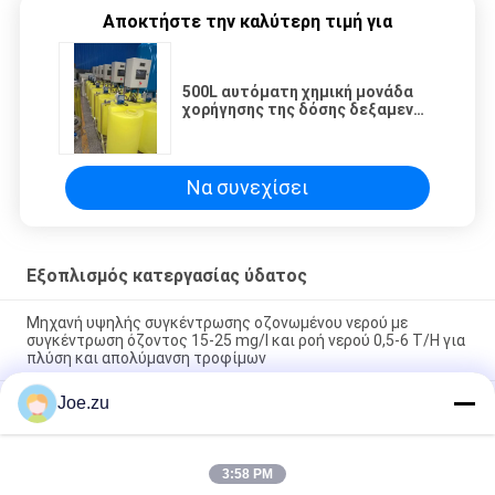
Αποκτήστε την καλύτερη τιμή για
500L αυτόματη χημική μονάδα
χορήγησης της δόσης δεξαμενών
PE με την αντλία χορήγησης της
δόσης αναμικτών
Να συνεχίσει
Εξοπλισμός κατεργασίας ύδατος
Μηχανή υψηλής συγκέντρωσης οζονωμένου νερού με
συγκέντρωση όζοντος 15-25 mg/l και ροή νερού 0,5-6 T/H για
πλύση και απολύμανση τροφίμων
Joe.zu
Γεννήτρια Όζοντος από Πηγή Αέρα με Παραγωγή Όζοντος από
2 g/h έως 200 g/h Χρησιμοποιώντας Τεχνολογία Ενεργειακής
Εκκένωσης και Δομή από Ανοξείδωτο Ατσάλι
3:58 PM
Φορητός Όρθιος Αποστειρωτής Όζοντος με Έξοδο Όζοντος