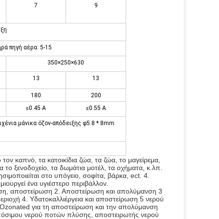
7
9
ξη
ηρά πηγή αέρα: 5-15
350×250×630
13
13
180
200
≤0.45 Α
≤0.55 Α
ιχένια μάνικα όζον-απόδειξης φ5.8 * 8mm
ον καπνό, τα κατοικίδια ζώα, τα ζώα, το μαγείρεμα, 
 το ξενοδοχείο, τα δωμάτια μοτέλ, τα οχήματα, κ.λπ. 
μοποιείται στο υπόγειο, σοφίτα, βάρκα, ect. 4. 
μιουργεί ένα υγιέστερο περιβάλλον.
ωση, αποστείρωση 2. Αποστείρωση και απολύμανση 3 
εριοχή 4. Υδατοκαλλιέργεια και αποστείρωση 5 νερού 
 Ozonated για τη αποστείρωση και την απολύμανση 
πόσιμου νερού ποτών πλύσης, αποστειρωτής νερού 