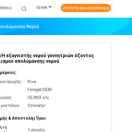
Greek
δήσεις
Ζητήστε ένα απόσπασμα
 Απολύμανσης Νερού
/H εξαγνιστής νερού γεννητριών όζοντος
ισμού απολύμανσης νερού
μέρειες:
καταγωγής:
Κίνα
:
Fenigal/OEM
οίηση:
CE/NSF etc.
 μοντέλου:
Ozonator
μής & Αποστολής Όροι:
ητα
1 σύνολο