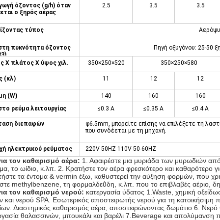
γωγή όζοντος (g/h) όταν
2.5
3.5
3.5
εται ο ξηρός αέρας
ίζοντας τύπος
Αερόψυ
στη πυκνότητα όζοντος
Πηγή οξυγόνου: 25-50 ξ
33)
ς Χ πλάτος Χ ύψος χιλ.
350×250×520
350×250×580
 (κλ)
11
12
12
μη (W)
140
160
160
στο ρεύμα λειτουργίας
≤0.3 Α
≤0.35 Α
≤0.4 Α
ταση διεπαφών
φ6.5mm, μπορείτε επίσης να επιλέξετε τη λαστ
που συνδέεται με τη μηχανή.
χή ηλεκτρικού ρεύματος
220V 50HZ 110V 50-60HZ
για τον καθαρισμό αέρα:
1. Αφαιρέστε μια μυριάδα των μυρωδιών από τ
μα, το ωίδιο, κ.λπ. 2. Κρατήστε τον αέρα φρεσκότερο και καθαρότερο για
τήστε τα έντομα & vermin έξω, καθυστερεί την αύξηση φορμών, που χρησι
στε methylbenzene, τη φορμαλδεΰδη, κ.λπ. που το επιβλαβές αέριο, δη
για τον καθαρισμό νερού:
κατεργασία ύδατος 1.Waste, χημική οξείδ
ν και νερού SPA. Εσωτερικός αποστειρωτής νερού για τη κατοικήσιμη π
ίων. Διαστημικός καθαρισμός αέρα, αποστειρώνοντας δωμάτιο 6. Νερό
ργασία θαλασσινών, μπουκάλι και βαρέλι 7.Beverage και απολύμανση 