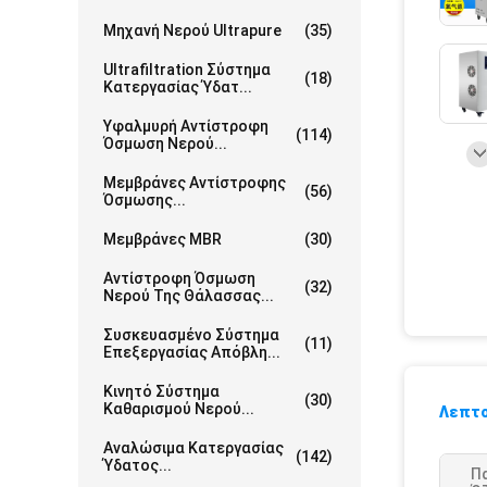
Μηχανή Νερού Ultrapure
(35)
Ultrafiltration Σύστημα
(18)
Κατεργασίας Ύδατ...
Υφαλμυρή Αντίστροφη
(114)
Όσμωση Νερού...
Μεμβράνες Αντίστροφης
(56)
Όσμωσης...
Μεμβράνες MBR
(30)
Αντίστροφη Όσμωση
(32)
Νερού Της Θάλασσας...
Συσκευασμένο Σύστημα
(11)
Επεξεργασίας Απόβλη...
Κινητό Σύστημα
(30)
Καθαρισμού Νερού...
Λεπτο
Αναλώσιμα Κατεργασίας
(142)
Ύδατος...
Π