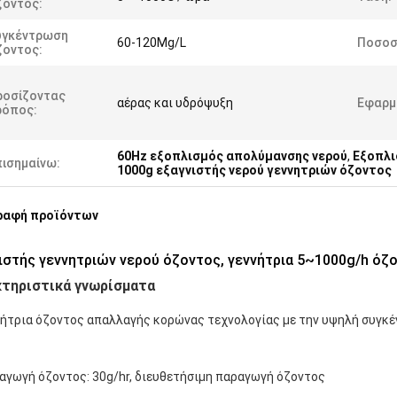
ζοντος:
υγκέντρωση
60-120Mg/L
Ποσοσ
ζοντος:
ροσίζοντας
αέρας και υδρόψυξη
Εφαρμ
ρόπος:
60Hz εξοπλισμός απολύμανσης νερού
,
Εξοπλι
πισημαίνω:
1000g εξαγνιστής νερού γεννητριών όζοντος
ραφή προϊόντων
ιστής γεννητριών νερού όζοντος, γεννήτρια 5~1000g/h ό
τηριστικά γνωρίσματα
ννήτρια όζοντος απαλλαγής κορώνας τεχνολογίας με την υψηλή συγκέ
ραγωγή όζοντος: 30g/hr, διευθετήσιμη παραγωγή όζοντος