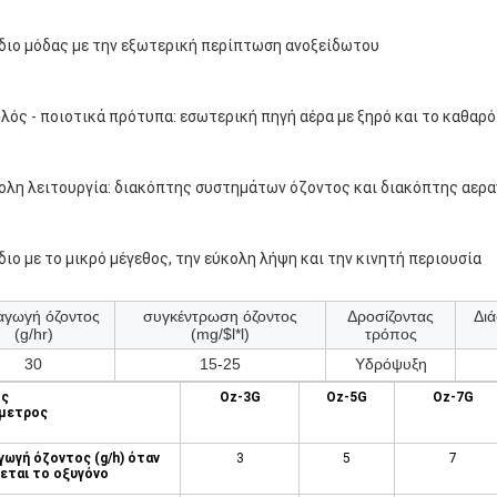
έδιο μόδας με την εξωτερική περίπτωση ανοξείδωτου
ηλός - ποιοτικά πρότυπα: εσωτερική πηγή αέρα με ξηρό και το καθαρό
κολη λειτουργία: διακόπτης συστημάτων όζοντος και διακόπτης αερ
έδιο με το μικρό μέγεθος, την εύκολη λήψη και την κινητή περιουσία
γωγή όζοντος
συγκέντρωση όζοντος
Δροσίζοντας
Διά
(g/hr)
(mg/$l*l)
τρόπος
30
15-25
Υδρόψυξη
ς
Oz-3G
Oz-5G
Oz-7G
μετρος
γωγή όζοντος (g/h) όταν
3
5
7
γεται το οξυγόνο