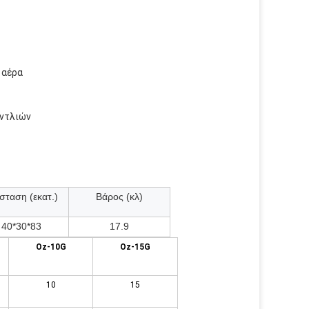
 αέρα
αντλιών
σταση (εκατ.)
Βάρος (κλ)
40*30*83
17.9
Oz-10G
Oz-15G
10
15