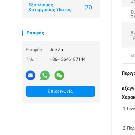
Ό
Εξοπλισμός
(77)
Κατεργασίας Ύδατος...
Σ
Ό
Δ
Επαφές
Τ
Επαφές:
Joe Zu
Ε
Τηλ.::
+86-13646187144
Περιγ
εξαγν
Επικοινωνία
Χαρακ
1. Γε
2. Πα