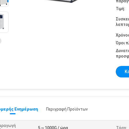
παραγγ
Τιμή:
Συσκε
λεπτομ
Χρόνο
Όροι 
Δυνατ
προσφ
Κ
μερής Ενημέρωση
Περιγραφή Προϊόντων
αραγωγή
5 ~ 1000G / ώρα
Τάση: