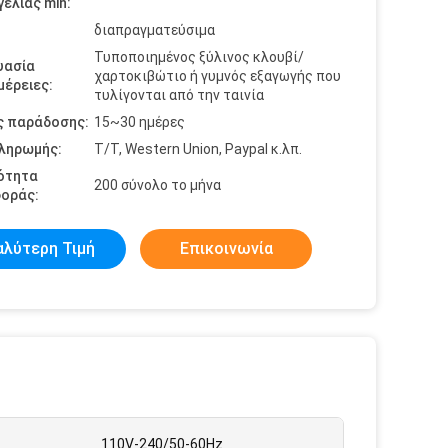
ελίας min:
διαπραγματεύσιμα
Τυποποιημένος ξύλινος κλουβί/
υασία
χαρτοκιβώτιο ή γυμνός εξαγωγής που
έρειες:
τυλίγονται από την ταινία
ς παράδοσης:
15~30 ημέρες
πληρωμής:
T/T, Western Union, Paypal κ.λπ.
ότητα
200 σύνολο το μήνα
οράς:
αλύτερη Τιμή
Επικοινωνία
110V-240/50-60Hz