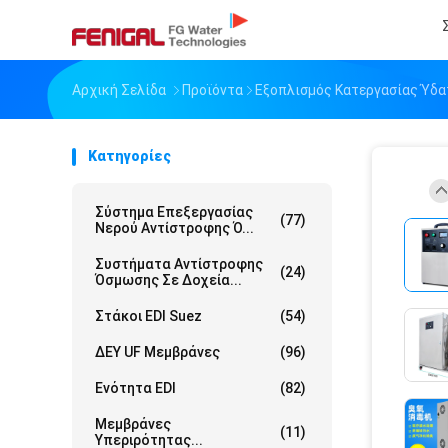
Αρχική Σελίδα
Προϊόντα
Εξοπλισμός Κατεργασίας Ύδα
Κατηγορίες
Σύστημα Επεξεργασίας
(77)
Νερού Αντίστροφης Ό...
Συστήματα Αντίστροφης
(24)
Όσμωσης Σε Δοχεία...
Στάκοι EDI Suez
(54)
ΔΕΥ UF Μεμβράνες
(96)
Ενότητα EDI
(82)
Μεμβράνες
(11)
Υπεριρότητας...