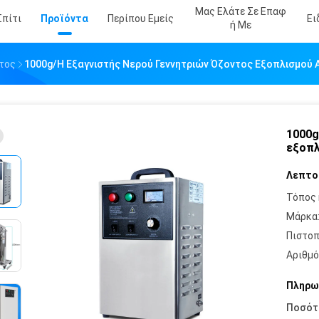
Μας Ελάτε Σε Επαφ
Σπίτι
Προϊόντα
Περίπου Εμείς
Ει
Ή Με
τος
1000g/H Εξαγνιστής Νερού Γεννητριών Όζοντος Εξοπλισμού
1000g
εξοπλ
Λεπτο
Τόπος 
Μάρκα
Πιστοπ
Αριθμό
Πληρω
Ποσότ