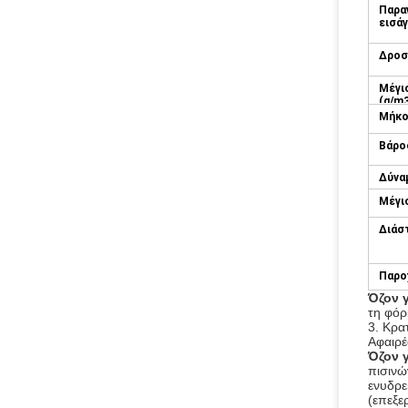
Παρα
εισάγ
Δροσ
Μέγι
(g/m
Μήκο
Βάρος
Δύνα
Μέγι
Διάσ
Παρο
Όζον 
τη φόρ
3. Κρα
Αφαιρέ
Όζον 
πισινώ
ενυδρε
(επεξε