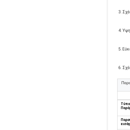
3. Σχ
4. Υψ
5. Εύ
6. Σχ
Παρα
Τύπο
Παρά
Παρα
εισά