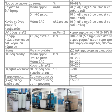
Ποσοστό αποκατάστασης
%
90~98%
Ταχύτητα
Μέσα άμμου
m/hr
20 (η αξία σχεδίου μπορεί να
διήθησης
ρυθμιστεί)
Dmi-65 μέσα
10 (η αξία σχεδίου μπορεί να
ρυθμιστεί)
Κενός χρόνος
Μέσα GAC
ελάχιστος.
10 (η αξία σχεδίου μπορεί να
επαφών
ρυθμιστεί)
κρεβατιών
UV δόση rate*2
mJ/cm2
Χαρακτηριστικό >40 @ 90% 
Τροφή/
Χωρίς αντλία
kPa
300~600 (διατηρημένο σταθ
κολπίσκος νερού
ατμοσφαιρική πίεση νερό τρ
παλίνδρομου
παλίνδρομου κύματος από τον
κύματος
πίεση
Με την αντλία
≥20 (πλημμυρισμένη αναρρόφ
Πτώση πίεσης
Μέσα άμμου
kPa
50~200
Dmi-65 μέσα
50~200
Μέσα GAC
50~200
Κασέτα filter*2
50~200
Περιβαλλοντικός
Ολίσθηση που
°C
5~30
τοποθετείται
θερμοκρασία
Συσκευασμένος
-5~40
(ελάχιστος/
Συσκευασμένος
-15~50
ανώτατος)
με τη μόνωση