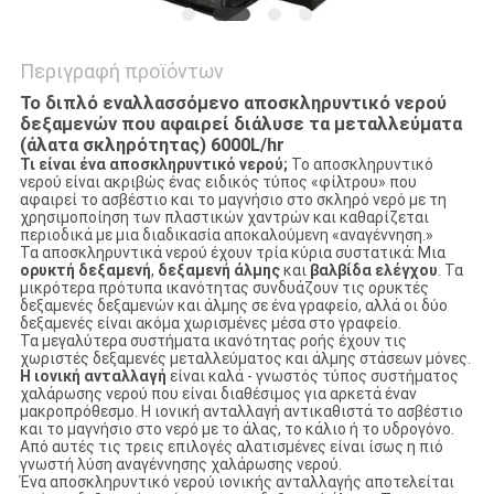
Περιγραφή προϊόντων
Το διπλό εναλλασσόμενο αποσκληρυντικό νερού
δεξαμενών που αφαιρεί διάλυσε τα μεταλλεύματα
(άλατα σκληρότητας) 6000L/hr
Τι είναι ένα αποσκληρυντικό νερού;
Το αποσκληρυντικό
νερού είναι ακριβώς ένας ειδικός τύπος «φίλτρου» που
αφαιρεί το ασβέστιο και το μαγνήσιο στο σκληρό νερό με τη
χρησιμοποίηση των πλαστικών χαντρών και καθαρίζεται
περιοδικά με μια διαδικασία αποκαλούμενη «αναγέννηση.»
Τα αποσκληρυντικά νερού έχουν τρία κύρια συστατικά: Μια
ορυκτή δεξαμενή
,
δεξαμενή άλμης
και
βαλβίδα ελέγχου
. Τα
μικρότερα πρότυπα ικανότητας συνδυάζουν τις ορυκτές
δεξαμενές δεξαμενών και άλμης σε ένα γραφείο, αλλά οι δύο
δεξαμενές είναι ακόμα χωρισμένες μέσα στο γραφείο.
Τα μεγαλύτερα συστήματα ικανότητας ροής έχουν τις
χωριστές δεξαμενές μεταλλεύματος και άλμης στάσεων μόνες.
Η ιονική ανταλλαγή
είναι καλά - γνωστός τύπος συστήματος
χαλάρωσης νερού που είναι διαθέσιμος για αρκετά έναν
μακροπρόθεσμο. Η ιονική ανταλλαγή αντικαθιστά το ασβέστιο
και το μαγνήσιο στο νερό με το άλας, το κάλιο ή το υδρογόνο.
Από αυτές τις τρεις επιλογές αλατισμένες είναι ίσως η πιό
γνωστή λύση αναγέννησης χαλάρωσης νερού.
Ένα αποσκληρυντικό νερού ιονικής ανταλλαγής αποτελείται