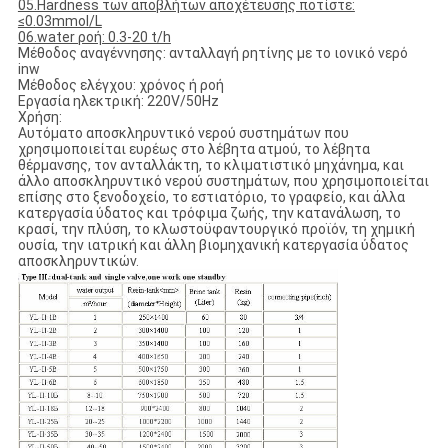
05.Hardness των αποβλήτων αποχέτευσης ποτίστε:
≤0.03mmol/L
06.water ροή: 0.3-20 t/h
Μέθοδος αναγέννησης: ανταλλαγή ρητίνης με το ιονικό νερό
inw
Μέθοδος ελέγχου: χρόνος ή ροή
Εργασία ηλεκτρική: 220V/50Hz
Χρήση:
Αυτόματο αποσκληρυντικό νερού συστημάτων που
χρησιμοποιείται ευρέως στο λέβητα ατμού, το λέβητα
θέρμανσης, τον ανταλλάκτη, το κλιματιστικό μηχάνημα, και
άλλο αποσκληρυντικό νερού συστημάτων, που χρησιμοποιείται
επίσης στο ξενοδοχείο, το εστιατόριο, το γραφείο, και άλλα
κατεργασία ύδατος και τρόφιμα ζωής, την κατανάλωση, το
κρασί, την πλύση, το κλωστοϋφαντουργικό προϊόν, τη χημική
ουσία, την ιατρική και άλλη βιομηχανική κατεργασία ύδατος
αποσκληρυντικών.