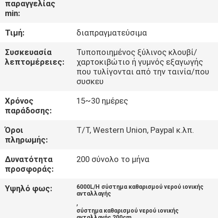
παραγγελίας
ΈΛΕΓΧΟΣ
min:
Τιμή:
διαπραγματεύσιμα
ΜΑΣ
ΕΛΆΤΕ
Συσκευασία
Τυποποιημένος ξύλινος κλουβί/
λεπτομέρειες:
χαρτοκιβώτιο ή γυμνός εξαγωγής
ΣΕ
που τυλίγονται από την ταινία/που
συσκευ
ΕΠΑΦΉ
Χρόνος
15~30 ημέρες
ΜΕ
παράδοσης:
Όροι
T/T, Western Union, Paypal κ.λπ.
ΕΙΔΉΣΕΙΣ
πληρωμής:
Δυνατότητα
200 σύνολο το μήνα
ΖΗΤΉΣΤΕ
προσφοράς:
ΈΝΑ
Υψηλό φως:
6000L/H σύστημα καθαρισμού νερού ιονικής
ανταλλαγής
ΑΠΌΣΠΑΣΜΑ
,
σύστημα καθαρισμού νερού ιονικής
ανταλλαγής 200cm