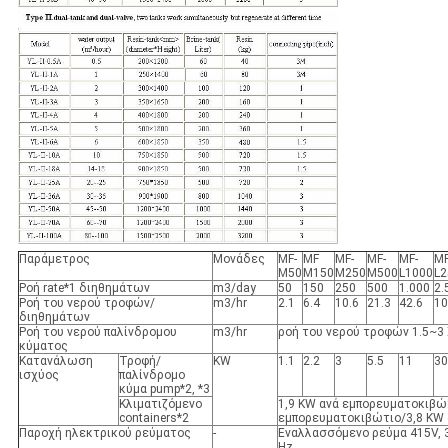
Παράμετρος
Μονάδες
MF-
MF
MF-
MF-
MF-
MF
M50
M150
M250
M500
L1000
L2
Ροή rate*1 διηθημάτων
m3/day
50
150
250
500
1.000
2.
Ροή του νερού τροφών/
m3/hr
2.1
6.4
10.6
21.3
42.6
10
διηθημάτων
Ροή του νερού παλίνδρομου
m3/hr
ροή του νερού τροφών 1.5~3
κύματος
Κατανάλωση
Τροφή/
KW
1.1
2.2
3
5.5
11
30
ισχύος
παλίνδρομο
κύμα pump*2, *3
Κλιματιζόμενο
1,9 KW ανά εμπορευματοκιβώτ
containers*2
εμπορευματοκιβώτιο/3,8 KW α
Παροχή ηλεκτρικού ρεύματος
-
Εναλλασσόμενο ρεύμα 415V, 
Hz