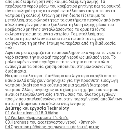
από μια δεξαμενή ρητίνης και μια δεξαμενή άλμης. Τα
περάσματα νερού μέσω του κρεβατιού ρητίνης και τα ορυκτά
ιόντα σκληρότητας στο νερό ανταλλάσσονται για τα ιόντα
νατρίου (ή καλίου). Όταν η ρητίνη διαποτίζεται με τα
μεταλλεύματα σκληρότητας τα συστήματα περνούν από έναν
κύκλο αναγέννησης που ξεπλένει τη λύση άλμης μέσω του
κρεβατιού ρητίνης ανταλλάσσοντας τα ορυκτά ιόντα
σκληρότητας με τα ιόντα νατρίου. Τα μεταλλεύματα
σκληρότητας πλένονται έπειτα κάτω από τον αγωγό
αφήνοντας τη ρητίνη έτοιμη να περάσει από τη διαδικασία
πάλι.
Αφότου μεταχειρίζεται το αποσκληρυντικό νερού το νερό το
νερό εισάγει την οικιακή παροχή νερού ως μαλακό νερό. Το
μαλακωμένο νερό περιέχει είτε το νάτριο είτε το κάλιο
ανάλογα με τα οποία χρησιμοποιείται στη μαλακώνοντας
διαδικασία.
Νάτριο ευκολότερα - διαθέσιμο και λιγότερο ακριβό από το
κάλιο αλλά υπάρχουν ανησυχίες για την πρόσθετη εισαγωγή
νατρίου ιδιαίτερα για καθεμία σε μια χαμηλή διατροφή
νατρίου. Άλλες ανησυχίες σε σχέση με τη χρήση του νατρίου
είναι οι περιβαλλοντικές επιπτώσεις του άλατος μεγάλων
ποσών που απελευθερώνονται στην παροχή νερού αποβλήτων
κατά τη διάρκεια του κύκλου αναγέννησης.
Δείκτης και εργασία Technoloty
01.Water πίεση: 0.18-0.6Mpa
02.Working θερμοκρασία: 1°c-55°c
03.Hardness του ακατέργαστου νερού:
<8mmol>
04.Operation μέθοδος: χειρωνακτικός/αυτόματος