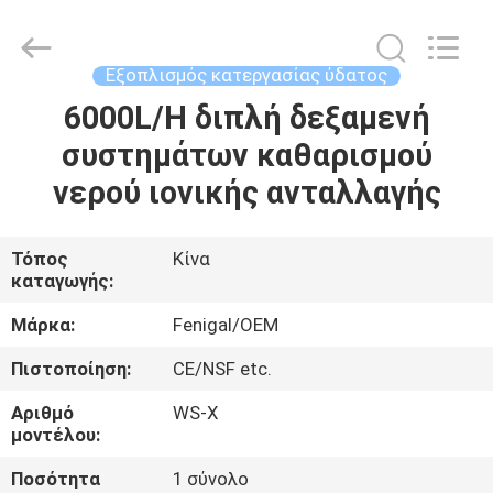
Wuxi
Fenigal
Science
&
Technology
Εξοπλισμός κατεργασίας ύδατος
Co.,
Ltd..
All
6000L/H διπλή δεξαμενή
ΣΠΊΤΙ
Rights
Reserved.
συστημάτων καθαρισμού
ΠΡΟΪΌΝΤΑ
νερού ιονικής ανταλλαγής
ΠΕΡΊΠΟΥ
Τόπος
Κίνα
καταγωγής:
ΕΜΕΊΣ
Μάρκα:
Fenigal/OEM
ΓΎΡΟΣ
Πιστοποίηση:
CE/NSF etc.
ΕΡΓΟΣΤΑΣΊΩΝ
Αριθμό
WS-Χ
μοντέλου:
ΠΟΙΟΤΙΚΌΣ
Ποσότητα
1 σύνολο