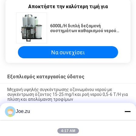
Αποκτήστε την καλύτερη τιμή για
6000L/H διπλή δεξαμενή
συστημάτων καθαρισμού νερού
ιονικής ανταλλαγής
Να συνεχίσει
Εξοπλισμός κατεργασίας ύδατος
Μηχανή υψηλής συγκέντρωσης οζονωμένου νερού με
συγκέντρωση όζοντος 15-25 mg/l και ροή νερού 0,5-6 T/H για
πλύση και απολύμανση τροφίμων
Joe.zu
Γεννήτρια Όζοντος από Πηγή Αέρα με Παραγωγή Όζοντος από
2 g/h έως 200 g/h Χρησιμοποιώντας Τεχνολογία Ενεργειακής
Εκκένωσης και Δομή από Ανοξείδωτο Ατσάλι
4:17 AM
Φορητός Όρθιος Αποστειρωτής Όζοντος με Έξοδο Όζοντος