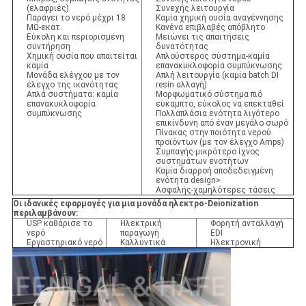
(ελαφριές)
Συνεχής λειτουργία
Παράγει το νερό μέχρι 18
Καμία χημική ουσία αναγέννησης
MΩ-εκατ.
Κανένα επιβλαβές απόβλητο
Εύκολη και περιορισμένη
Μειώνει τις απαιτήσεις
συντήρηση
δυνατότητας
Χημική ουσία που απαιτείται
Απλούστερος σύστημα-καμία
καμία
επανακυκλοφορία συμπύκνωσης
Μονάδα ελέγχου με τον
Απλή λειτουργία (καμία batch DI
έλεγχο της ικανότητας
resin αλλαγή)
Απλά συστήματα: καμία
Μορφωματικό σύστημα πιό
επανακυκλοφορία
εύκαμπτο, εύκολος να επεκταθεί
συμπύκνωσης
Πολλαπλάσια ενότητα λιγότερο
επικίνδυνη από έναν μεγάλο σωρό
Πίνακας στην ποιότητα νερού
προϊόντων (με τον έλεγχο Amps)
Συμπαγής-μικρότερο ίχνος
συστημάτων ενοτήτων
Καμία διαρροή αποδεδειγμένη
ενότητα design>
Ασφαλής-χαμηλότερες τάσεις
Οι ιδανικές εφαρμογές για μια μονάδα ηλεκτρο-Deionization
περιλαμβάνουν:
USP καθάρισε το
Ηλεκτρική
Φορητή ανταλλαγή
νερό
παραγωγή
EDI
Εργαστηριακό νερό
Καλλυντικά
Ηλεκτρονική