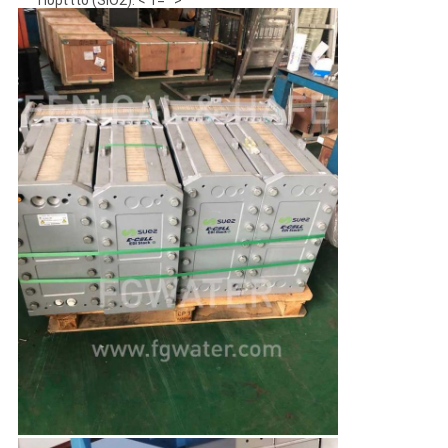
Πυρίτιο (SiO2): < 1="">