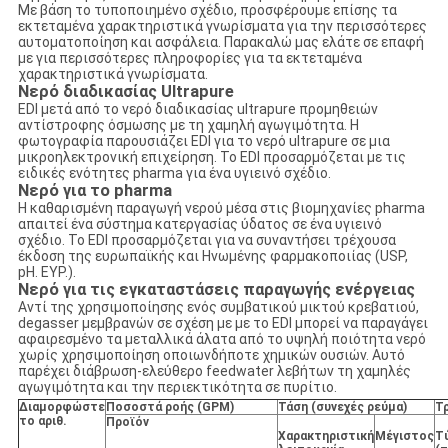
Με βάση το τυποποιημένο σχέδιο, προσφέρουμε επίσης τα
εκτεταμένα χαρακτηριστικά γνωρίσματα για την περισσότερες
αυτοματοποίηση και ασφάλεια. Παρακαλώ μας ελάτε σε επαφή
με για περισσότερες πληροφορίες για τα εκτεταμένα
χαρακτηριστικά γνωρίσματα.
Νερό διαδικασίας Ultrapure
EDI μετά από το νερό διαδικασίας ultrapure προμηθειών
αντίστροφης όσμωσης με τη χαμηλή αγωγιμότητα. Η
φωτογραφία παρουσιάζει EDI για το νερό ultrapure σε μια
μικροηλεκτρονική επιχείρηση. Το EDI προσαρμόζεται με τις
ειδικές ενότητες pharma για ένα υγιεινό σχέδιο.
Νερό για το pharma
Η καθαρισμένη παραγωγή νερού μέσα στις βιομηχανίες pharma
απαιτεί ένα σύστημα κατεργασίας ύδατος σε ένα υγιεινό
σχέδιο. Το EDI προσαρμόζεται για να συναντήσει τρέχουσα
έκδοση της ευρωπαϊκής και Ηνωμένης φαρμακοποιίας (USP,
pH. ΕΥΡ.).
Νερό για τις εγκαταστάσεις παραγωγής ενέργειας
Αντί της χρησιμοποίησης ενός συμβατικού μικτού κρεβατιού,
degasser μεμβρανών σε σχέση με με το EDI μπορεί να παραγάγει
αφαιρεσμένο τα μεταλλικά άλατα από το υψηλή ποιότητα νερό
χωρίς χρησιμοποίηση οποιωνδήποτε χημικών ουσιών. Αυτό
παρέχει διάβρωση-ελεύθερο feedwater λεβήτων τη χαμηλές
αγωγιμότητα και την περιεκτικότητα σε πυρίτιο.
Διαμορφώστε
Ποσοστά ροής (GPM)
Τάση (συνεχές ρεύμα)
Τ
το αριθ.
Προϊόν
Χαρακτηριστική
Μέγιστος
Τ