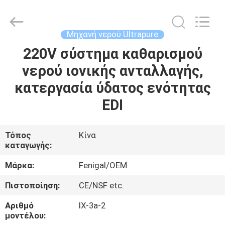
Wuxi
Fenigal
Science
&
Technology
Μηχανή νερού Ultrapure
Co.,
Ltd..
All
220V σύστημα καθαρισμού
ΣΠΊΤΙ
Rights
Reserved.
νερού ιονικής ανταλλαγής,
ΠΡΟΪΌΝΤΑ
κατεργασία ύδατος ενότητας
EDI
ΠΕΡΊΠΟΥ
ΕΜΕΊΣ
Τόπος
Κίνα
καταγωγής:
ΓΎΡΟΣ
Μάρκα:
Fenigal/OEM
ΕΡΓΟΣΤΑΣΊΩΝ
Πιστοποίηση:
CE/NSF etc.
Αριθμό
ΙΧ-3a-2
ΠΟΙΟΤΙΚΌΣ
μοντέλου: