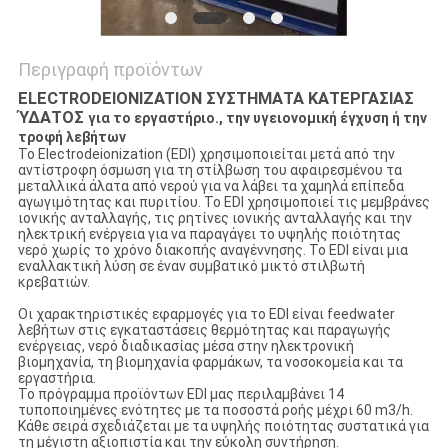
Περιγραφή προϊόντων
ELECTRODEIONIZATION ΣΥΣΤΗΜΑΤΑ ΚΑΤΕΡΓΑΣΙΑΣ
ΎΔΑΤΟΣ
για το εργαστήριο., την υγειονομική έγχυση ή την
τροφή λεβήτων
Το Electrodeionization (EDI) χρησιμοποιείται μετά από την
αντίστροφη όσμωση για τη στίλβωση του αφαιρεσμένου τα
μεταλλικά άλατα από νερού για να λάβει τα χαμηλά επίπεδα
αγωγιμότητας και πυριτίου. Το EDI χρησιμοποιεί τις μεμβράνες
ιονικής ανταλλαγής, τις ρητίνες ιονικής ανταλλαγής και την
ηλεκτρική ενέργεια για να παραγάγει το υψηλής ποιότητας
νερό χωρίς το χρόνο διακοπής αναγέννησης. Το EDI είναι μια
εναλλακτική λύση σε έναν συμβατικό μικτό στιλβωτή
κρεβατιών.
Οι χαρακτηριστικές εφαρμογές για το EDI είναι feedwater
λεβήτων στις εγκαταστάσεις θερμότητας και παραγωγής
ενέργειας, νερό διαδικασίας μέσα στην ηλεκτρονική
βιομηχανία, τη βιομηχανία φαρμάκων, τα νοσοκομεία και τα
εργαστήρια.
Το πρόγραμμα προϊόντων EDI μας περιλαμβάνει 14
τυποποιημένες ενότητες με τα ποσοστά ροής μέχρι 60 m3/h.
Κάθε σειρά σχεδιάζεται με τα υψηλής ποιότητας συστατικά για
τη μέγιστη αξιοπιστία και την εύκολη συντήρηση.