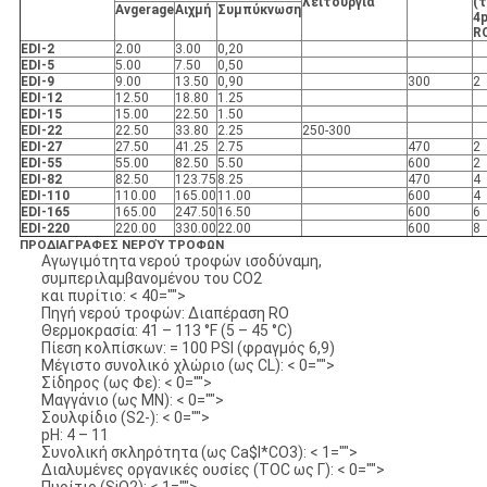
λειτουργία
(
Avgerage
Αιχμή
Συμπύκνωση
4
R
EDI-2
2.00
3.00
0,20
EDI-5
5.00
7.50
0,50
EDI-9
9.00
13.50
0,90
300
2
EDI-12
12.50
18.80
1.25
EDI-15
15.00
22.50
1.50
EDI-22
22.50
33.80
2.25
250-300
EDI-27
27.50
41.25
2.75
470
2
EDI-55
55.00
82.50
5.50
600
2
EDI-82
82.50
123.75
8.25
470
4
EDI-110
110.00
165.00
11.00
600
4
EDI-165
165.00
247.50
16.50
600
6
EDI-220
220.00
330.00
22.00
600
8
ΠΡΟΔΙΑΓΡΑΦΕΣ ΝΕΡΟΎ ΤΡΟΦΩΝ
Αγωγιμότητα νερού τροφών ισοδύναμη,
συμπεριλαμβανομένου του CO2
και πυρίτιο: < 40="">
Πηγή νερού τροφών: Διαπέραση RO
Θερμοκρασία: 41 – 113 °F (5 – 45 °C)
Πίεση κολπίσκων: = 100 PSI (φραγμός 6,9)
Μέγιστο συνολικό χλώριο (ως CL): < 0="">
Σίδηρος (ως Φε): < 0="">
Μαγγάνιο (ως ΜΝ): < 0="">
Σουλφίδιο (S2-): < 0="">
pH: 4 – 11
Συνολική σκληρότητα (ως Ca$l*CO3): < 1="">
Διαλυμένες οργανικές ουσίες (TOC ως Γ): < 0="">