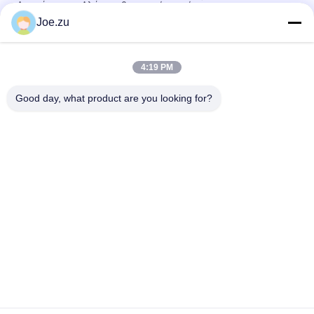
Απομάκρυνση Αλάτι καθαρισμού νερού
Joe.zu
Σύστημα επεξεργασίας καθαρού νερού EDI για τη
φαρμακευτική βιομηχανία
4:19 PM
Μηχανή βιομηχανικού φίλτρου νερού 1500l/h αντίστροφη
όσμωση με μηχανή EDI
Good day, what product are you looking for?
Λαϊκή κατηγορία
Όλα
Σύστημα 
Συστήματα 
Επεξεργασίας 
Αντίστροφης 
Νερού Αντίστροφης 
Όσμωσης Σε Δοχεία
Όσμωσης
Στάκοι EDI Suez
ΔΕΥ UF Μεμβράνες
Μεμβράνες 
Ενότητα EDI
Υπεριρότητας
Μηχανή Νερού 
Ultrafiltration 
Ultrapure
Σύστημα 