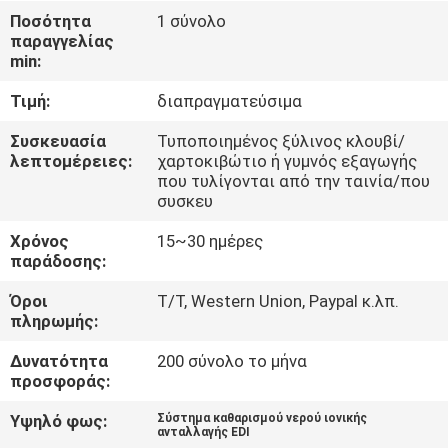
ΈΛΕΓΧΟΣ
Ποσότητα
1 σύνολο
παραγγελίας
min:
ΜΑΣ
Τιμή:
διαπραγματεύσιμα
ΕΛΆΤΕ
ΣΕ
Συσκευασία
Τυποποιημένος ξύλινος κλουβί/
λεπτομέρειες:
χαρτοκιβώτιο ή γυμνός εξαγωγής
ΕΠΑΦΉ
που τυλίγονται από την ταινία/που
συσκευ
ΜΕ
Χρόνος
15~30 ημέρες
παράδοσης:
ΕΙΔΉΣΕΙΣ
Όροι
T/T, Western Union, Paypal κ.λπ.
πληρωμής:
ΖΗΤΉΣΤΕ
Δυνατότητα
200 σύνολο το μήνα
ΈΝΑ
προσφοράς:
ΑΠΌΣΠΑΣΜΑ
Υψηλό φως:
Σύστημα καθαρισμού νερού ιονικής
ανταλλαγής EDI