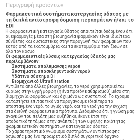
Περιγραφή προϊόντων
Φαρμακευτικά συστήματα κατεργασίας ύδατος με
τη διπλά αντίστροφη όσμωση περασμάτων ή/και το
EDI
Η φαρμακευτική κατεργασία ύδατος απαιτείται δεδομένου ότι
οι εφαρμογές μέσα στη βιομηχανία φαρμάκων είναι ιδιαίτερα
σύνθετες και ουσιαστικές στην παραγωγή των φαρμάκων που
εκτός από τα εκατομμύρια και τα εκατομμύρια των ζωών σε
όλο τον κόσμο.
Οι φαρμακευτικές λύσεις κατεργασίας ύδατός μας
περιλαμβάνουν:
Συστήματα απολύμανσης νερού
Συστήματα αποσκληρυντικών νερού
Υδάτινο σύστημα Di
Βιομηχανικό Ultrafiltration
Αντίθετα από άλλες βιομηχανίες, το νερό χρησιμοποιείται
κυρίως στην υγρή μορφή (ή ένα προϊόν καθαρισμού) μέσα στη
βιομηχανία φαρμάκων, και όχι μόνο ως συστατικό. Το έχουμε
καταστήσει επιτακτικό να παραγάγουμε ιδιαίτερα το
αποσταγμένο νερό, το υγιές νερό, και το νερό για την έγχυση
στα διεθνή φαρμακευτικά πρότυπα. Δεδομένου ότι η γνώση μας
αναγκών του πελάτη μας αυξήθηκε, έκανε έτσι την
αποδοτικότητά μας στην ανάπτυξη των υψηλής ποιότητας
φαρμακευτικών συστημάτων κατεργασίας ύδατος.
Το χαρακτηριστικό γνώρισμα συστημάτων αντίστροφης
όσμωσής μας ένα προαιρετικό διπλό συγκριτικό όργανο