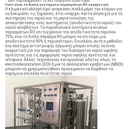
* Δεν περιλαμβάνει το λειτουργούν διάστημα
Γιατί είναι τα διπλά συστήματα περασμάτων RO ευεργετικά;
Η κλιματική αλλαγή έχει αναγκάσει πολλά μέρη του κόσμου για
να δοκιμάσει τις ξηρασίες, έτσι υπάρχει πάντα ανησυχία για τη
συντήρηση του νερού και τη μεγιστοποίηση της
αποκατάστασης ενός συστήματος (αποδοτικότητα νερού) του
νερού αποβλήτων. Τα παραδοσιακά συστήματα ενιαίων
περασμάτων RO επιτυγχάνουν την αποδοτικότητα περίπου
75%, ενώ το διπλό πέρασμα RO μπορεί να επιτύχει μια
αποδοτικότητα 90% ή περισσότεροι. Επιπλέον, αυτή η μέθοδος
ένα σύστημα αντίστροφης όσμωσης μπορεί επίσης να είναι
ευεργετική για την παραγωγή του διαπερατού νερού υψηλής
αγνότητας για τις εφαρμογές νερού υψηλής αγνότητας και
ultrapure. Άλλες τεχνολογίες κατεργασίας ύδατος όπως το
electrodeionization (EDI) ή μικτό deionization κρεβατιών (MBDI)
μπορούν να χρησιμοποιηθούν προκειμένου να ληφθούν τα
παρόμοια επίπεδα ποιότητας νερού.