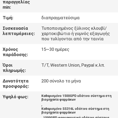
παραγγελίας
ΈΛΕΓΧΟΣ
min:
Τιμή:
διαπραγματεύσιμα
ΜΑΣ
ΕΛΆΤΕ
Συσκευασία
Τυποποιημένος ξύλινος κλουβί/
λεπτομέρειες:
χαρτοκιβώτιο ή γυμνός εξαγωγής
ΣΕ
που τυλίγονται από την ταινία
ΕΠΑΦΉ
Χρόνος
15~30 ημέρες
παράδοσης:
ΜΕ
Όροι
T/T, Western Union, Paypal κ.λπ.
πληρωμής:
ΕΙΔΉΣΕΙΣ
Δυνατότητα
200 σύνολο το μήνα
προσφοράς:
ΖΗΤΉΣΤΕ
Υψηλό φως:
Καθαρισμένο 1500GPD υδάτινο σύστημα στη
ΈΝΑ
βιομηχανία φαρμάκων
,
ΑΠΌΣΠΑΣΜΑ
Καθαρισμένο SS316L υδάτινο σύστημα στη
βιομηχανία φαρμάκων
,
1500GPD φαρμακευτικό υδάτινο σύστημα