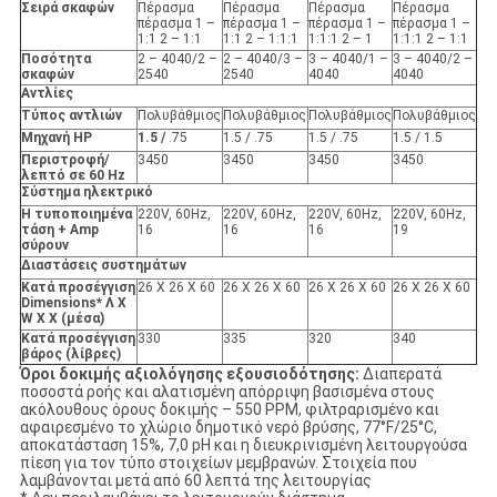
Σειρά σκαφών
Πέρασμα
Πέρασμα
Πέρασμα
Πέρασμα
πέρασμα 1 –
πέρασμα 1 –
πέρασμα 1 –
πέρασμα 1 –
1:1 2 – 1:1
1:1 2 – 1:1:1
1:1:1 2 – 1
1:1:1 2 – 1:1
Ποσότητα
2 – 4040/2 –
2 – 4040/3 –
3 – 4040/1 –
3 – 4040/2 –
σκαφών
2540
2540
4040
4040
Αντλίες
Τύπος αντλιών
Πολυβάθμιος
Πολυβάθμιος
Πολυβάθμιος
Πολυβάθμιος
Μηχανή HP
1.5 /
.75
1.5 / .75
1.5 / .75
1.5 / 1.5
Περιστροφή/
3450
3450
3450
3450
λεπτό σε 60 Hz
Σύστημα ηλεκτρικό
Η τυποποιημένα
220V, 60Hz,
220V, 60Hz,
220V, 60Hz,
220V, 60Hz,
τάση + Amp
16
16
16
19
σύρουν
Διαστάσεις συστημάτων
Κατά προσέγγιση
26 X 26 X 60
26 X 26 X 60
26 X 26 X 60
26 X 26 X 60
Dimensions* Λ Χ
W Χ Χ (μέσα)
Κατά προσέγγιση
330
335
320
340
βάρος (λίβρες)
Όροι δοκιμής αξιολόγησης εξουσιοδότησης:
Διαπερατά
ποσοστά ροής και αλατισμένη απόρριψη βασισμένα στους
ακόλουθους όρους δοκιμής – 550 PPM, φιλτραρισμένο και
αφαιρεσμένο το χλώριο δημοτικό νερό βρύσης, 77°F/25°C,
αποκατάσταση 15%, 7,0 pH και η διευκρινισμένη λειτουργούσα
πίεση για τον τύπο στοιχείων μεμβρανών. Στοιχεία που
λαμβάνονται μετά από 60 λεπτά της λειτουργίας