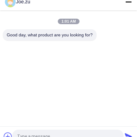
Joe.zu
Γεννήτρια Όζοντος από Πηγή Αέρα με Παραγωγή Όζοντος από
2 g/h έως 200 g/h Χρησιμοποιώντας Τεχνολογία Ενεργειακής
Εκκένωσης και Δομή από Ανοξείδωτο Ατσάλι
1:01 AM
Φορητός Όρθιος Αποστειρωτής Όζοντος με Έξοδο Όζοντος
3 g/h και 5 g/h για Καθαρισμό Αέρα
Good day, what product are you looking for?
Λαϊκή κατηγορία
Όλα
Σύστημα 
Συστήματα 
Επεξεργασίας 
Αντίστροφης 
Νερού Αντίστροφης 
Όσμωσης Σε Δοχεία
Όσμωσης
Στάκοι EDI Suez
ΔΕΥ UF Μεμβράνες
Μεμβράνες 
Ενότητα EDI
Υπεριρότητας
Μηχανή Νερού 
Ultrafiltration 
Ultrapure
Σύστημα 
Κατεργασίας 