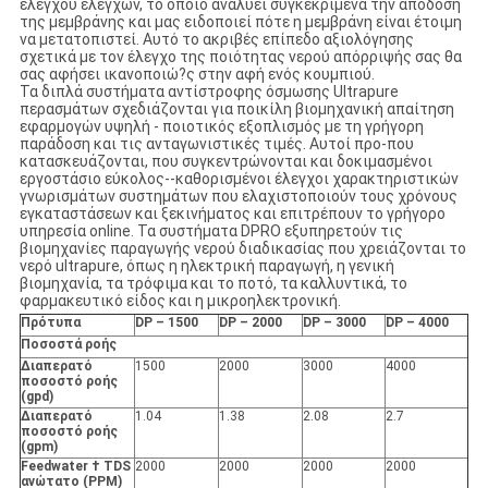
ελέγχου ελέγχων, το οποίο αναλύει συγκεκριμένα την απόδοση
της μεμβράνης και μας ειδοποιεί πότε η μεμβράνη είναι έτοιμη
να μετατοπιστεί. Αυτό το ακριβές επίπεδο αξιολόγησης
σχετικά με τον έλεγχο της ποιότητας νερού απόρριψής σας θα
σας αφήσει ικανοποιώ?ς στην αφή ενός κουμπιού.
Τα διπλά συστήματα αντίστροφης όσμωσης Ultrapure
περασμάτων σχεδιάζονται για ποικίλη βιομηχανική απαίτηση
εφαρμογών υψηλή - ποιοτικός εξοπλισμός με τη γρήγορη
παράδοση και τις ανταγωνιστικές τιμές. Αυτοί προ-που
κατασκευάζονται, που συγκεντρώνονται και δοκιμασμένοι
εργοστάσιο εύκολος--καθορισμένοι έλεγχοι χαρακτηριστικών
γνωρισμάτων συστημάτων που ελαχιστοποιούν τους χρόνους
εγκαταστάσεων και ξεκινήματος και επιτρέπουν το γρήγορο
υπηρεσία online. Τα συστήματα DPRO εξυπηρετούν τις
βιομηχανίες παραγωγής νερού διαδικασίας που χρειάζονται το
νερό ultrapure, όπως η ηλεκτρική παραγωγή, η γενική
βιομηχανία, τα τρόφιμα και το ποτό, τα καλλυντικά, το
φαρμακευτικό είδος και η μικροηλεκτρονική.
Πρότυπα
DP – 1500
DP – 2000
DP – 3000
DP – 4000
Ποσοστά ροής
Διαπερατό
1500
2000
3000
4000
ποσοστό ροής
(gpd)
Διαπερατό
1.04
1.38
2.08
2.7
ποσοστό ροής
(gpm)
Feedwater † TDS
2000
2000
2000
2000
ανώτατο (PPM)