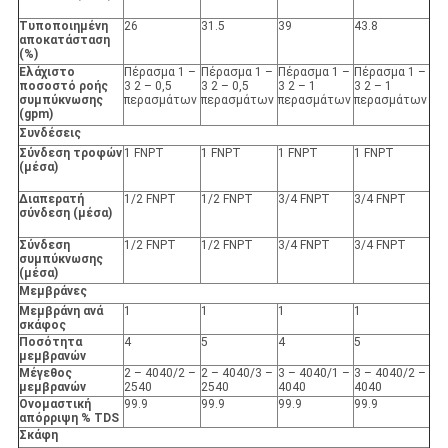
Τυποποιημένη
26
31.5
39
43.8
αποκατάσταση
(%)
Ελάχιστο
Πέρασμα 1 –
Πέρασμα 1 –
Πέρασμα 1 –
Πέρασμα 1 –
ποσοστό ροής
3 2 – 0,5
3 2 – 0,5
3 2 – 1
3 2 – 1
συμπύκνωσης
περασμάτων
περασμάτων
περασμάτων
περασμάτων
(gpm)
Συνδέσεις
Σύνδεση τροφών
1 FNPT
1 FNPT
1 FNPT
1 FNPT
(μέσα)
Διαπερατή
1/2 FNPT
1/2 FNPT
3/4 FNPT
3/4 FNPT
σύνδεση (μέσα)
Σύνδεση
1/2 FNPT
1/2 FNPT
3/4 FNPT
3/4 FNPT
συμπύκνωσης
(μέσα)
Μεμβράνες
Μεμβράνη ανά
1
1
1
1
σκάφος
Ποσότητα
4
5
4
5
μεμβρανών
Μέγεθος
2 – 4040/2 –
2 – 4040/3 –
3 – 4040/1 –
3 – 4040/2 –
μεμβρανών
2540
2540
4040
4040
Ονομαστική
99.9
99.9
99.9
99.9
απόρριψη % TDS
Σκάφη