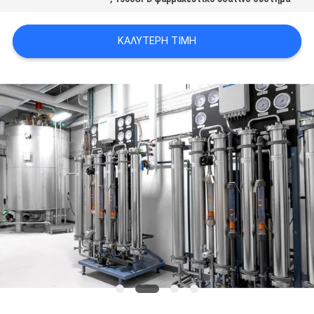
SITEMAP
ΚΑΛΎΤΕΡΗ ΤΙΜΉ
PRIVACY
POLICY