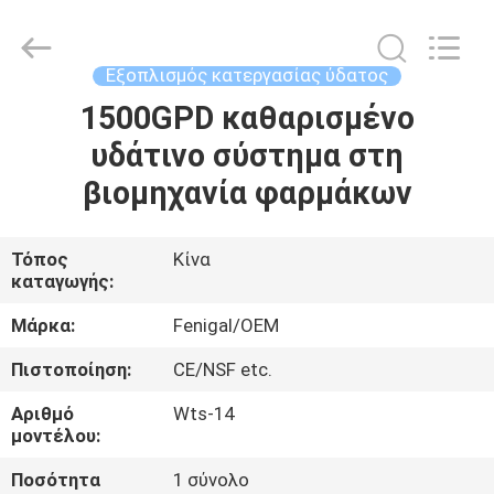
Wuxi
Fenigal
Science
&
Technology
Εξοπλισμός κατεργασίας ύδατος
Co.,
Ltd..
All
1500GPD καθαρισμένο
ΣΠΊΤΙ
Rights
Reserved.
υδάτινο σύστημα στη
ΠΡΟΪΌΝΤΑ
βιομηχανία φαρμάκων
ΠΕΡΊΠΟΥ
Τόπος
Κίνα
καταγωγής:
ΕΜΕΊΣ
Μάρκα:
Fenigal/OEM
ΓΎΡΟΣ
Πιστοποίηση:
CE/NSF etc.
ΕΡΓΟΣΤΑΣΊΩΝ
Αριθμό
Wts-14
μοντέλου:
ΠΟΙΟΤΙΚΌΣ
Ποσότητα
1 σύνολο