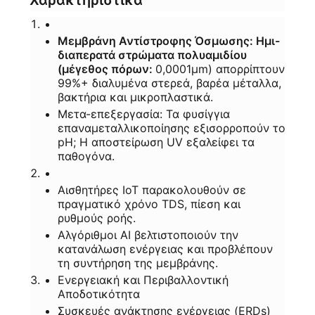
SITEMAP
Μεμβράνη Αντίστροφης Όσμωσης: Ημι-
διαπερατά στρώματα πολυαμιδίου
PRIVACY
(μέγεθος πόρων:
0,0001μm) απορρίπτουν
99%+ διαλυμένα στερεά, βαρέα μέταλλα,
POLICY
βακτήρια και μικροπλαστικά.
Μετα-επεξεργασία: Τα φυσίγγια
επαναμεταλλικοποίησης εξισορροπούν το
pH; Η αποστείρωση UV εξαλείφει τα
παθογόνα.
Αισθητήρες IoT παρακολουθούν σε
πραγματικό χρόνο TDS, πίεση και
ρυθμούς ροής.
Αλγόριθμοι AI βελτιστοποιούν την
κατανάλωση ενέργειας και προβλέπουν
τη συντήρηση της μεμβράνης.
Ενεργειακή και Περιβαλλοντική
Αποδοτικότητα
Συσκευές ανάκτησης ενέργειας (ERDs)