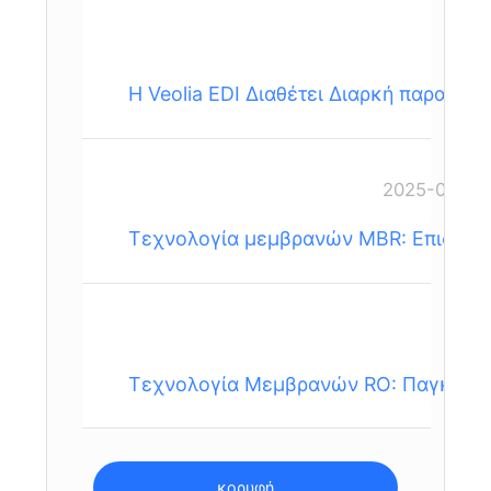
Η Veolia EDI ∆ιαθέτει ∆ιαρκή παραγωγή 
2025-07-10
Τεχνολογία μεμβρανών MBR: Επισκόπ
​​Τεχνολογία Μεμβρανών RO: Παγκόσμι
κορυφή