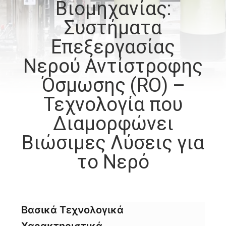
Βιομηχανίας:
ΈΛΕΓΧΟΣ
Συστήματα
ΜΑΣ
Επεξεργασίας
ΕΛΆΤΕ
Νερού Αντίστροφης
ΣΕ
Όσμωσης (RO) –
ΕΠΑΦΉ
Τεχνολογία που
ΜΕ
Διαμορφώνει
Βιώσιμες Λύσεις για
ΕΙΔΉΣΕΙΣ
το Νερό​​
ΖΗΤΉΣΤΕ
ΈΝΑ
ΑΠΌΣΠΑΣΜΑ
Βασικά Τεχνολογικά
Χαρακτηριστικά